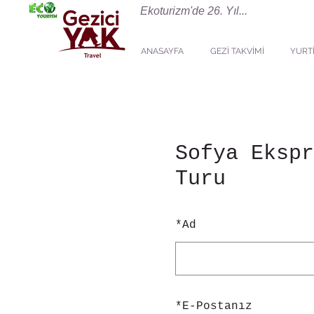
Ekoturizm'de 26. Yıl...
ANASAYFA
GEZİ TAKVİMİ
YURTİ
Sofya Ekspr
Turu
*
Ad
*
E-Postanız