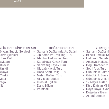
KAYIT
RLİK TREKKİNG TURLARI
DOĞA SPORLARI
YURTİÇİ
ölyazı, Suuçtu Şelalesi
Samanlı Dağlarında Jip Safari
Samanlı Dağları
ası ve Şelalesi
Jip Safari ve Trekking Turu
Bilecik Emekçi Ka
ubuk Gölü
İstanbul Helikopter Turu
İpek Yolu Şehirle
aylaları
Kartalkaya Kayak Turu
Amasya, Hattuşa,
Bilecik
Sarıkamış Kayak Turu
Doğu Karadeniz 
kinliği
Uludağ Kayak Turu
Şeb-i Arus Turu
lıçkaya
Hafta Sonu Dalış Turu
Günübirlik Edirn
Çilekli
Melen Rafting Turu
Günübirlik Bursa
ylası
ATV Motor Safari
Günübirlik İznik 
aragöl
Kitesurf Eğitimi
19 Mayıs Turları
lit
Dalış Eğitimi
Küre Dağları Milli
Paintball
Doya Doya Diyar
Doğada Yılbaşı
Aladağ Seben