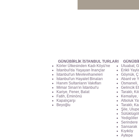
GÜNÜBİRLİK İSTANBUL TURLARI
GÜNÜBİ
Körler Ülkesinden Kadı Köyü'ne
Uluabat, G
İstanbul'da Yaşayan İnançlar
Erikli Yayl
İstanbul'un Mevlevihaneleri
Göynük, Ç
İstanbul'un Hayalet Binaları
Abant ve Y
Hanım Sultanların Vakıfları
Osmaneli, 
Mimar Sinan'ın İstanbul'u
Gelincik Et
Kariye, Fener, Balat
Taraklı, Kı
Fatih, Eminönü
Kemaliye, 
Kapalıçarşı
Altıoluk Ya
Beyoğlu
Taraklı, K
Şile, Ulupe
Sülüklügöl
Yedigöller
Serindere
Sansarak
Kıyıköy
Aytepe