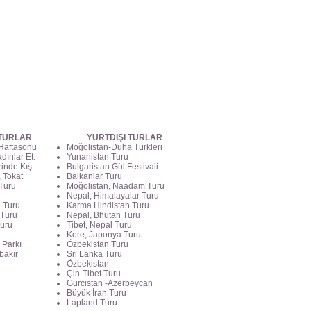
 TURLAR
YURTDIŞI TURLAR
 Haftasonu
Moğolistan-Duha Türkleri
dınlar Et.
Yunanistan Turu
rinde Kış
Bulgaristan Gül Festivali
 Tokat
Balkanlar Turu
Turu
Moğolistan, Naadam Turu
Nepal, Himalayalar Turu
e Turu
Karma Hindistan Turu
 Turu
Nepal, Bhutan Turu
Turu
Tibet, Nepal Turu
Kore, Japonya Turu
 Parkı
Özbekistan Turu
bakır
Sri Lanka Turu
Özbekistan
Çin-Tibet Turu
Gürcistan -Azerbeycan
Büyük İran Turu
Lapland Turu