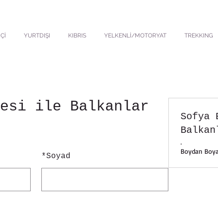
Çİ
YURTDIŞI
KIBRIS
YELKENLİ/MOTORYAT
TREKKING
esi ile Balkanlar
Sofya 
Balkan
.
Boydan Boya
*
Soyad