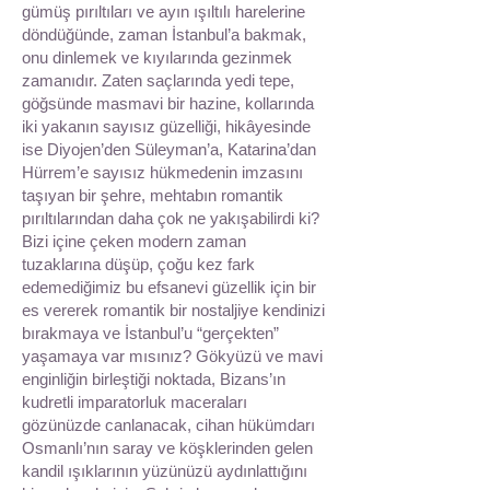
gümüş pırıltıları ve ayın ışıltılı harelerine
döndüğünde, zaman İstanbul’a bakmak,
onu dinlemek ve kıyılarında gezinmek
zamanıdır. Zaten saçlarında yedi tepe,
göğsünde masmavi bir hazine, kollarında
iki yakanın sayısız güzelliği, hikâyesinde
ise Diyojen’den Süleyman’a, Katarina’dan
Hürrem’e sayısız hükmedenin imzasını
taşıyan bir şehre, mehtabın romantik
pırıltılarından daha çok ne yakışabilirdi ki?
Bizi içine çeken modern zaman
tuzaklarına düşüp, çoğu kez fark
edemediğimiz bu efsanevi güzellik için bir
es vererek romantik bir nostaljiye kendinizi
bırakmaya ve İstanbul’u “gerçekten”
yaşamaya var mısınız? Gökyüzü ve mavi
enginliğin birleştiği noktada, Bizans’ın
kudretli imparatorluk maceraları
gözünüzde canlanacak, cihan hükümdarı
Osmanlı’nın saray ve köşklerinden gelen
kandil ışıklarının yüzünüzü aydınlattığını