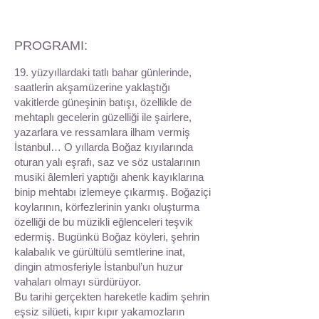
PROGRAMI:
19. yüzyıllardaki tatlı bahar günlerinde,
saatlerin akşamüzerine yaklaştığı
vakitlerde güneşinin batışı, özellikle de
mehtaplı gecelerin güzelliği ile şairlere,
yazarlara ve ressamlara ilham vermiş
İstanbul… O yıllarda Boğaz kıyılarında
oturan yalı eşrafı, saz ve söz ustalarının
musiki âlemleri yaptığı ahenk kayıklarına
binip mehtabı izlemeye çıkarmış. Boğaziçi
koylarının, körfezlerinin yankı oluşturma
özelliği de bu müzikli eğlenceleri teşvik
edermiş. Bugünkü Boğaz köyleri, şehrin
kalabalık ve gürültülü semtlerine inat,
dingin atmosferiyle İstanbul’un huzur
vahaları olmayı sürdürüyor.
Bu tarihi gerçekten hareketle kadim şehrin
eşsiz silüeti, kıpır kıpır yakamozların