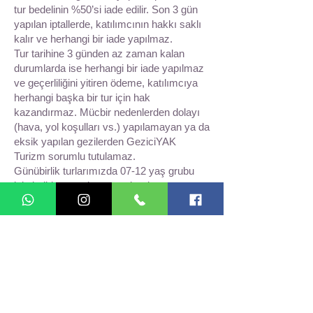
tur bedelinin %50’si iade edilir. Son 3 gün
yapılan iptallerde, katılımcının hakkı saklı
kalır ve herhangi bir iade yapılmaz.
Tur tarihine 3 günden az zaman kalan
durumlarda ise herhangi bir iade yapılmaz
ve geçerliliğini yitiren ödeme, katılımcıya
herhangi başka bir tur için hak
kazandırmaz. Mücbir nedenlerden dolayı
(hava, yol koşulları vs.) yapılamayan ya da
eksik yapılan gezilerden GeziciYAK
Turizm sorumlu tutulamaz.
Günübirlik turlarımızda 07-12 yaş grubu
için indirim uygulanmamaktadır.
FİYATA DAHİL HİZMETLER:
Uzman rehberlik
Teknede alınacak iftar yemeği
Çay ikramı
Tur notları
FİYATA DAHİL OLMAYAN