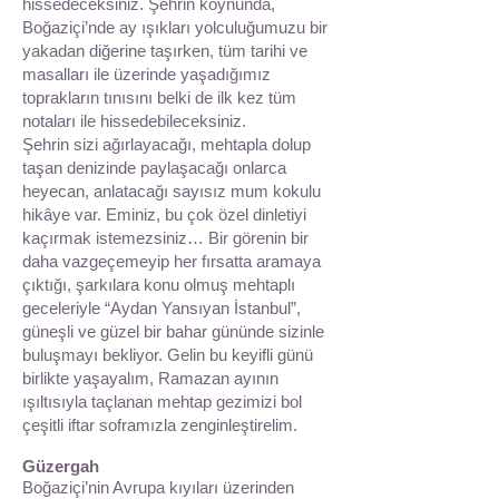
hissedeceksiniz. Şehrin koynunda,
Boğaziçi’nde ay ışıkları yolculuğumuzu bir
yakadan diğerine taşırken, tüm tarihi ve
masalları ile üzerinde yaşadığımız
toprakların tınısını belki de ilk kez tüm
notaları ile hissedebileceksiniz.
Şehrin sizi ağırlayacağı, mehtapla dolup
taşan denizinde paylaşacağı onlarca
heyecan, anlatacağı sayısız mum kokulu
hikâye var. Eminiz, bu çok özel dinletiyi
kaçırmak istemezsiniz… Bir görenin bir
daha vazgeçemeyip her fırsatta aramaya
çıktığı, şarkılara konu olmuş mehtaplı
geceleriyle “Aydan Yansıyan İstanbul”,
güneşli ve güzel bir bahar gününde sizinle
buluşmayı bekliyor. Gelin bu keyifli günü
birlikte yaşayalım, Ramazan ayının
ışıltısıyla taçlanan mehtap gezimizi bol
çeşitli iftar soframızla zenginleştirelim.
Güzergah
Boğaziçi’nin Avrupa kıyıları üzerinden