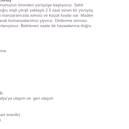
 Dönüş
yonumuzun önünden yürüyüşe başlıyoruz. Sahil
u inişli çıkışlı yaklaşık 2.5 saat süren bir yürüyüş
ki manzaramızda isimsiz ve küçük koylar var. Maden
arak kumanyalarımızı yiyoruz. Dinlenme sonrası
zırlanıyoruz. Belirlenen saate de havaalanına doğru
lama
R:
talya’ya ulaşım ve geri ulaşım
art önerilir)
r