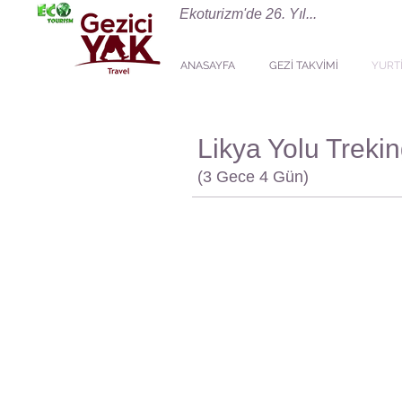
Ekoturizm'de 26. Yıl...
ANASAYFA
GEZİ TAKVİMİ
YURTİ
Likya Yolu Treki
(3 Gece 4 Gün)