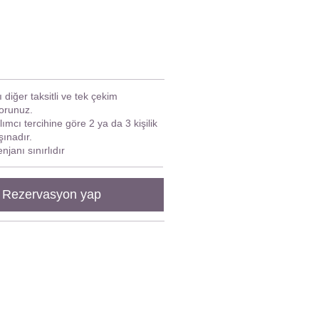
rı diğer taksitli ve tek çekim
sorunuz.​
ılımcı tercihine göre 2 ya da 3 kişilik
şınadır.
enjanı sınırlıdır
Rezervasyon yap