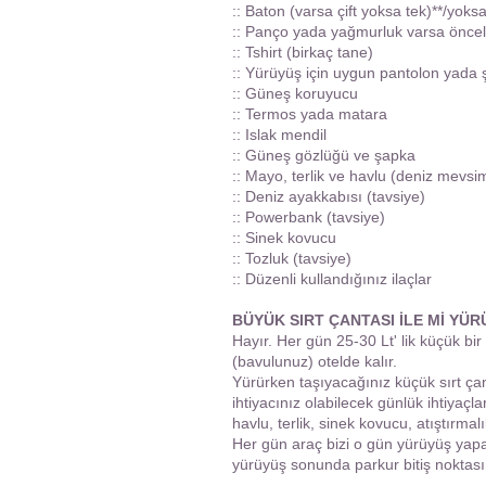
:: Baton (varsa çift yoksa tek)**/yoks
:: Panço yada yağmurluk varsa öncel
:: Tshirt (birkaç tane)
:: Yürüyüş için uygun pantolon yada 
:: Güneş koruyucu
:: Termos yada matara
:: Islak mendil
:: Güneş gözlüğü ve şapka
:: Mayo, terlik ve havlu (deniz mevsi
:: Deniz ayakkabısı (tavsiye)
:: Powerbank (tavsiye)
:: Sinek kovucu
:: Tozluk (tavsiye)
:: Düzenli kullandığınız ilaçlar
BÜYÜK SIRT ÇANTASI İLE Mİ YÜR
Hayır. Her gün 25-30 Lt' lik küçük bir
(bavulunuz) otelde kalır.
Yürürken taşıyacağınız küçük sırt ç
ihtiyacınız olabilecek günlük ihtiyaçl
havlu, terlik, sinek kovucu, atıştırmal
Her gün araç bizi o gün yürüyüş yap
yürüyüş sonunda parkur bitiş noktas