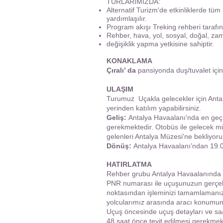
TURLARIMIZDA:
Alternatif Turizm'de etkinliklerde tüm
yardımlaşılır.
Program akışı Treking rehberi tarafınd
Rehber, hava, yol, sosyal, doğal, z
değişiklik yapma yetkisine sahiptir.
KONAKLAMA
Çıralı’ da
pansiyonda duş/tuvalet içi
ULAŞIM
Turumuz Uçakla gelecekler için Antal
yerinden katılım yapabilirsiniz.
Geliş:
Antalya Havaalanı'nda en geç 1
gerekmektedir. Otobüs ile gelecek mi
gelenleri Antalya Müzesi'ne bekliyor
Dönüş:
Antalya Havaalanı'ndan 19.00
HATIRLATMA
Rehber grubu Antalya Havaalanında ka
PNR numarası ile uçuşunuzun gerçekl
noktasından işleminizi tamamlamanız 
yolcularımız arasında aracı konumun
Uçuş öncesinde uçuş detayları ve saat
48 saat önce teyit edilmesi gerekmekte