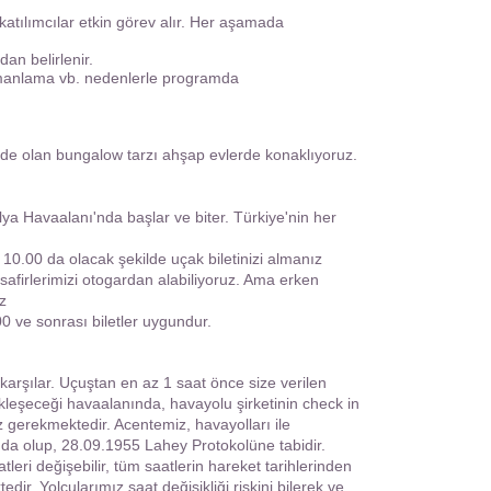
 katılımcılar etkin görev alır. Her aşamada
an belirlenir.
amanlama vb. nedenlerle programda
nde olan bungalow tarzı ahşap evlerde konaklıyoruz.
ya Havaalanı'nda başlar ve biter. Türkiye'nin her
0.00 da olacak şekilde uçak biletinizi almanız
safirlerimizi otogardan alabiliyoruz. Ama erken
uz
 ve sonrası biletler uygundur.
rşılar. Uçuştan en az 1 saat önce size verilen
eşeceği havaalanında, havayolu şirketinin check in
gerekmektedir. Acentemiz, havayolları ile
da olup, 28.09.1955 Lahey Protokolüne tabidir.
leri değişebilir, tüm saatlerin hareket tarihlerinden
dir. Yolcularımız saat değişikliği riskini bilerek ve