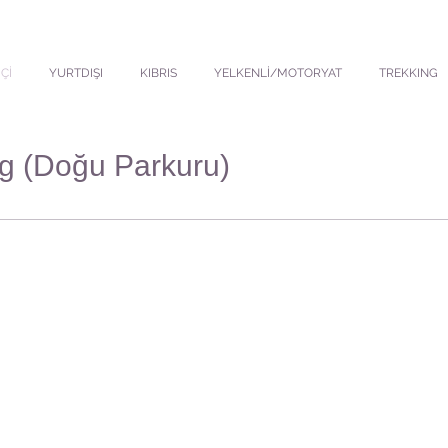
Çİ
YURTDIŞI
KIBRIS
YELKENLİ/MOTORYAT
TREKKING
ng (Doğu Parkuru)