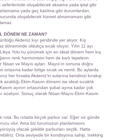
k seferlerinde oluşabilecek aksama yada iptal gibi
katılamama yada geç katılma gibi durumlardan,
nucunda oluşabilecek hizmet alınamaması gibi
lamaz.
EAL DÖNEM NE ZAMAN?
ürdüğü Akdeniz kıyı şeridinde yer alıyor. Kış
az döneminde oldukça sıcak oluyor. Yılın 11 ayı
an Likya Yolu’nu yürümek için en ideal dönem hem kış
anın renk harmonisini hem de karlı tepelerin
z Nisan ve Mayıs ayları. Mayıs'ın sonuna doğru
l'ün ortasına kadar bölge sıcak ve nemli. Bu aylarda
nız her fırsatta Akdeniz'in sularına kendinizi bırakıp
k azaldığı Ekim-Kasım dönemi ise ideal sıcaklık
. Kasım ayının ortasından şubat ayına kadar çok
şlar azalıyor. Sonuç olarak Nisan-Mayıs-Ekim-Kasım
ir rota. Bu rotada birçok parkur var. Eğer siz günde
orucu olur. Ama biz turumuzun planlamasını
ürüyüş olacak şekilde parkurları seçtik. Hatta
biliriz. Orta seviyede bir kondisyona sahip, trekking