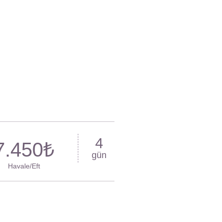
4
7.450₺
gün
Havale/Eft