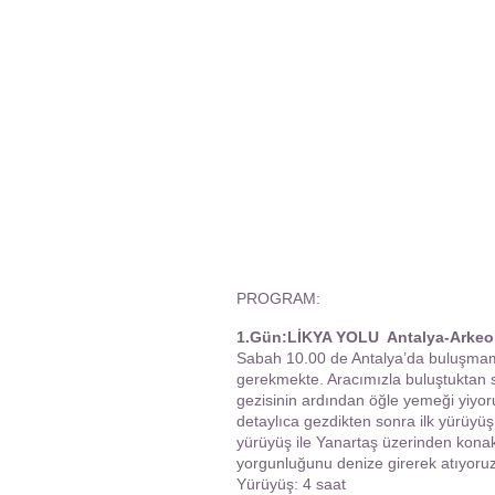
PROGRAM:
1.Gün:LİKYA YOLU Antalya-Arkeolo
Sabah 10.00 de Antalya’da buluşmamız
gerekmekte. Aracımızla buluştuktan s
gezisinin ardından öğle yemeği yiyoru
detaylıca gezdikten sonra ilk yürüyüş
yürüyüş ile Yanartaş üzerinden konak
yorgunluğunu denize girerek atıyor
Yürüyüş: 4 saat