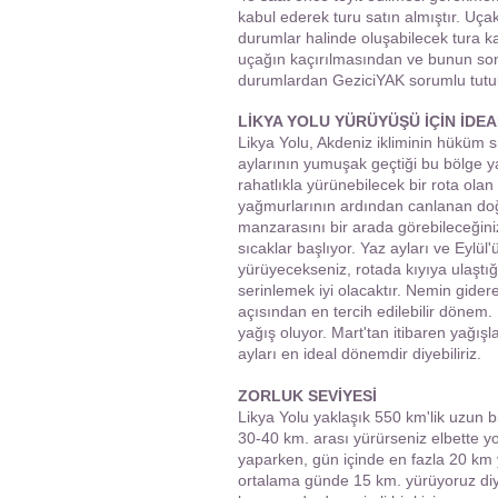
kabul ederek turu satın almıştır. Uça
durumlar halinde oluşabilecek tura 
uçağın kaçırılmasından ve bunun so
durumlardan GeziciYAK sorumlu tutu
LİKYA YOLU YÜRÜYÜŞÜ İÇİN İD
Likya Yolu, Akdeniz ikliminin hüküm s
aylarının yumuşak geçtiği bu bölge y
rahatlıkla yürünebilecek bir rota ol
yağmurlarının ardından canlanan doğ
manzarasını bir arada görebileceğini
sıcaklar başlıyor. Yaz ayları ve Eylü
yürüyecekseniz, rotada kıyıya ulaştığı
serinlemek iyi olacaktır.
Nemin gidere
açısından en tercih edilebilir dönem
yağış oluyor. Mart'tan itibaren yağı
ayları en ideal dönemdir diyebiliriz.
ZORLUK SEVİYESİ
Likya Yolu yaklaşık 550 km'lik uzun b
30-40 km. arası yürürseniz elbette y
yaparken, gün içinde en fazla 20 km y
ortalama günde 15 km. yürüyoruz diye