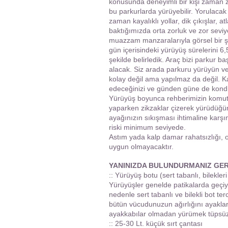
konusunda deneyimli bir kişi zaman za
bu parkurlarda yürüyebilir. Yorulac
zaman kayalıklı yollar, dik çıkışlar, a
baktığımızda orta zorluk ve zor seviy
muazzam manzaralarıyla görsel bir şö
gün içerisindeki yürüyüş sürelerini 
şekilde belirledik. Araç bizi parkur b
alacak. Siz arada parkuru yürüyün ve 
kolay değil ama yapılmaz da değil. K
edeceğinizi ve günden güne de kond
Yürüyüş boyunca rehberimizin komut ve
yaparken zikzaklar çizerek yürüdüğ
ayağınızın sıkışması ihtimaline karş
riski minimum seviyede.
Astım yada kalp damar rahatsızlığı, o
uygun olmayacaktır.
YANINIZDA BULUNDURMANIZ GE
:: Yürüyüş botu (sert tabanlı, bilekleri
Yürüyüşler genelde patikalarda geçiyo
nedenle sert tabanlı ve bilekli bot t
bütün vücudunuzun ağırlığını ayakla
ayakkabılar olmadan yürümek tüpsüz
:: 25-30 Lt. küçük sırt çantası