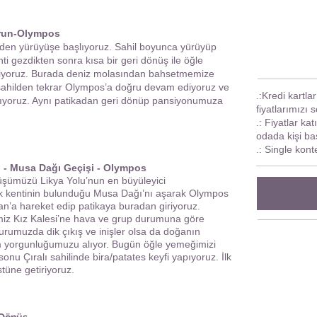
urun-Olympos
zden yürüyüşe başlıyoruz. Sahil boyunca yürüyüp
ti gezdikten sonra kısa bir geri dönüş ile öğle
diyoruz. Burada deniz molasından bahsetmemize
ahilden tekrar Olympos’a doğru devam ediyoruz ve
.:​Kredi kartla
pıyoruz. Aynı patikadan geri dönüp pansiyonumuza
fiyatlarımızı 
.: Fiyatlar kat
odada kişi ba
.: Single kont
- Musa Dağı Geçişi - Olympos
şümüzü Likya Yolu’nun en büyüleyici
ik kentinin bulunduğu Musa Dağı’nı aşarak Olympos
san’a hareket edip patikaya buradan giriyoruz.
imiz Kız Kalesi’ne hava ve grup durumuna göre
kurumuzda dik çıkış ve inişler olsa da doğanın
üm yorgunluğumuzu alıyor. Bugün öğle ye
meğimizi
onu Çıralı sahilinde bira/patates keyfi
yapıyoruz. İlk
tüne getiriyoruz.