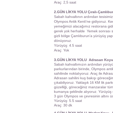
Araç: 2,5 saat
2.GÜN LİKYA YOLU
Çıralı-Çamlıb
Sabah kahvaltının ardından tesisimi
Olympos Antik Kenti'ne gidiyoruz. Ken
yemeğimizi alacağımız restorana gi
gerek yok herhalde Yemek sonrası s
gizli bölge Çamlıburun’a yürüyüş ya
dönüyoruz.
Yürüyüş: 4.5 saat
Araç: Yok
3.GÜN LİKYA YOLU Adrasan Koyu 
Sabah kahvaltımızın ardından yürüyü
parkurlarından birinde, Olympos ant
sahilinde noktalıyoruz. Araç ile Adra
Adrasan sahilini kuş bakışı göreceğ
çıkabiliyoruz. Yaklaşık 16 KM lik par
güzelliği, göreceğiniz manzaralar t
kumanya şeklinde alıyoruz. Yürüyüş s
3 gün Olympos ve çevresinin altını üs
Yürüyüş: 5.5 saat
Araç: 30 dk