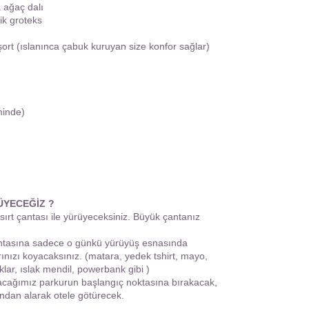
a ağaç dalı
ik groteks
şort (ıslanınca çabuk kuruyan size konfor sağlar)
minde)
ÜYECEĞİZ ?
 sırt çantası ile yürüyeceksiniz. Büyük çantanız
antasına sadece o günkü yürüyüş esnasında
arınızı koyacaksınız. (matara, yedek tshirt, mayo,
ıklar, ıslak mendil, powerbank gibi )
acağımız parkurun başlangıç noktasına bırakacak,
ından alarak otele götürecek.