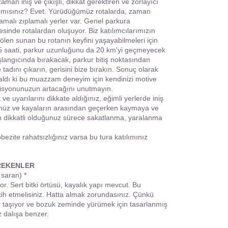
man iniş ve çıkışlı, dikkat gerektiren ve zorlayıcı
ak mısınız? Evet. Yürüdüğümüz rotalarda, zaman
tlamalı zıplamalı yerler var. Genel parkura
esinde rotalardan oluşuyor. Biz katılımcılarımızın
len sunan bu rotanın keyfini yaşayabilmeleri için
6,5 saati, parkur uzunluğunu da 20 km'yi geçmeyecek
aşlangıcında bırakacak, parkur bitiş noktasından
tadını çıkarın, gerisini bize bırakın. Sonuç olarak
aldı ki bu muazzam deneyim için kendinizi motive
isyonunuzun artacağını unutmayın.
 uyarılarını dikkate aldığınız, eğimli yerlerde iniş
ünüz ve kayaların arasından geçerken kaymaya ve
ın dikkatli olduğunuz sürece sakatlanma, yaralanma
bezite rahatsızlığınız varsa bu tura katılımınız
REKENLER
 saran) *
r. Sert bitki örtüsü, kayalık yapı mevcut. Bu
ercih etmelisiniz. Hatta almak zorundasınız. Çünkü
r taşıyor ve bozuk zeminde yürümek için tasarlanmış
 dalışa benzer.