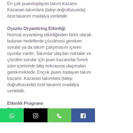
En çok puanıtoplayan takım kazanır.
Kazanan takımlara (talep doğrultusunda)
özel tasarım madalya verilebilir.
Oyunlu Oryantiring Etkinliği
Normal oryantiring etkinliğinden farklı olarak
bulunan hedeflerde çözülmesi gereken
sorular ya da takım çalışmasını içeren
oyunlar vardır. Takımlar ulaşılan noktalar ve
çözülen sorular için puan kazanırlar.Sınırlı
süre içerisinde bitiş nokrasına ulaşmaları
gerekmektedir. Ençok puanı toplayan takım
kazanır. Kazanan takımlara (talep
doğrultusunda) özel tasarım madalya
verilebilir.
Etkinlik Programı
Etkinlik Süresi
: 2.5-3 saat
Katılımcıların gelişiyle birlikte gruplar
halinde eğitim verilmesi. Katılımcılara
ekipmanların dağıtılması. Katılımcıların