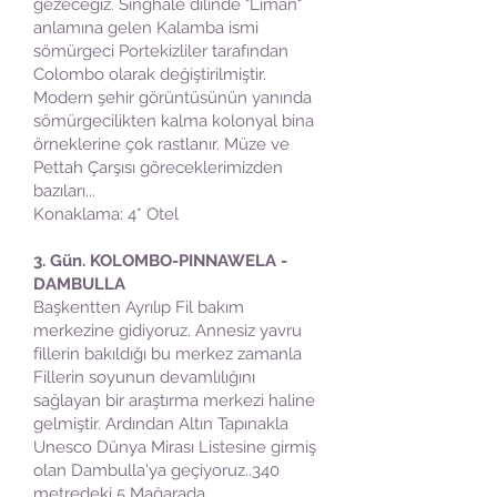
gezeceğiz. Singhale dilinde "Liman"
anlamına gelen Kalamba ismi
sömürgeci Portekizliler tarafından
Colombo olarak değiştirilmiştir.
Modern şehir görüntüsünün yanında
sömürgecilikten kalma kolonyal bina
örneklerine çok rastlanır. Müze ve
Pettah Çarşısı göreceklerimizden
bazıları...
Konaklama: 4* Otel
3. Gün. KOLOMBO-PINNAWELA -
DAMBULLA
Başkentten Ayrılıp Fil bakım
merkezine gidiyoruz. Annesiz yavru
fillerin bakıldığı bu merkez zamanla
Fillerin soyunun devamlılığını
sağlayan bir araştırma merkezi haline
gelmiştir. Ardından Altın Tapınakla
Unesco Dünya Mirası Listesine girmiş
olan Dambulla'ya geçiyoruz..340
metredeki 5 Mağarada