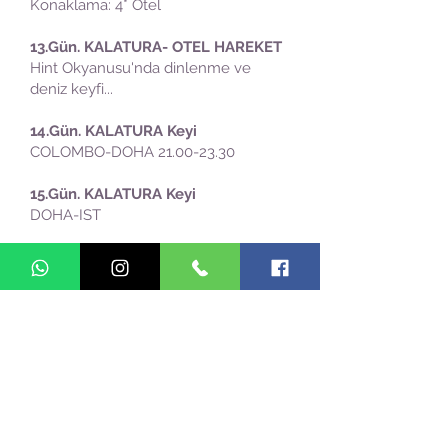
Konaklama: 4* Otel
13.Gün. KALATURA- OTEL HAREKET
Hint Okyanusu'nda dinlenme ve
deniz keyfi...
14
.Gün.
KALATURA Keyi
COLOMBO-DOHA
21.00-23.30
15
.Gün.
KALATURA Keyi
DOHA-IST
YOLCULUK TARZI:
Sınırlı sayıda katılımcıyla yapılan bu
yolculuklar seyahat kültürü, doğa,
tarih ve kent gezisidir. Yolculuk
sırasında günlük yaşam katılımcılarla
birlikte üretilir. Turistik turlardan farklı
olarak gidilen yerlerdeki tarihe,
coğrafyaya ve kültüre daha içerden
tanık olma şansı bulunur. Seyahat
kültürünün gelişmesi ve katılımcıların