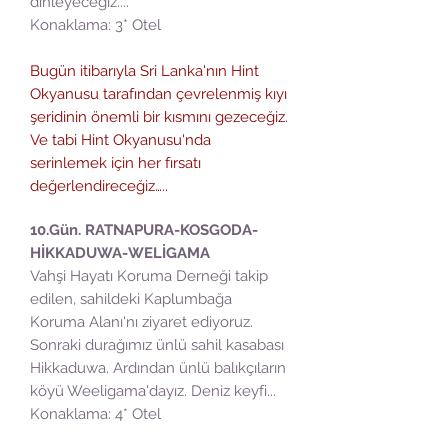
dinleyeceğiz....
Konaklama: 3* Otel
Bugün itibarıyla Sri Lanka'nın Hint
Okyanusu tarafından çevrelenmiş kıyı
şeridinin önemli bir kısmını gezeceğiz.
Ve tabi Hint Okyanusu'nda
serinlemek için her fırsatı
değerlendireceğiz…..
10.Gün. RATNAPURA-KOSGODA-
HİKKADUWA-WELİGAMA
Vahşi Hayatı Koruma Derneği takip
edilen, sahildeki Kaplumbağa
Koruma Alanı'nı ziyaret ediyoruz.
Sonraki durağımız ünlü sahil kasabası
Hikkaduwa. Ardından ünlü balıkçıların
köyü Weeligama'dayız. Deniz keyfi...
Konaklama: 4* Otel