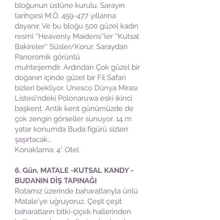
bloğunun üstüne kurulu. Sarayın
tarihçesi M.Ö. 459-477 yıllarına
dayanır. Ve bu bloğu 500 güzel kadın
resmi ''Heavenly Maidens''ler ''Kutsal
Bakireler'' Süsler/Korur. Saraydan
Panoromik görüntü
muhteşemdir. Ardından Çok güzel bir
doğanın içinde güzel bir Fil Safari
bizleri bekliyor. Unesco Dünya Mirası
Listesi'ndeki Polonaruwa eski ikinci
başkent. Antik kent günümüzde de
çok zengin görseller sunuyor. 14 m
yatar konumda Buda figürü sizleri
şaşırtacak…
Konaklama: 4* Otel
6. Gün. MATALE -KUTSAL KANDY -
BUDANIN DİŞ TAPINAĞI
Rotamız üzerinde baharatlarıyla ünlü
Matale'ye uğruyoruz. Çeşit çeşit
baharatların bitki-çiçek hallerinden