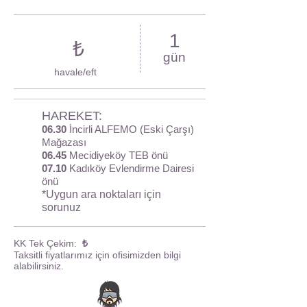
1
₺
gün
havale/eft
HAREKET:
06.30
İncirli ALFEMO (Eski Çarşı)
Mağazası
06.45
Mecidiyeköy TEB önü
07.10
Kadıköy Evlendirme Dairesi
önü
*Uygun ara noktaları için
sorunuz
KK Tek Çekim:
₺
Taksitli fiyatlarımız için ofisimizden bilgi
alabilirsiniz.