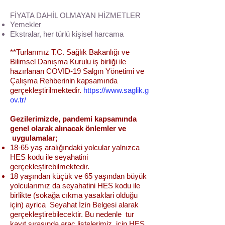
FİYATA DAHİL OLMAYAN HİZMETLER
Yemekler
Ekstralar, her türlü kişisel harcama
**Turlarımız T.C. Sağlık Bakanlığı ve
Bilimsel Danışma Kurulu iş birliği ile
hazırlanan COVID-19 Salgın Yönetimi ve
Çalışma Rehberinin kapsamında
gerçekleştirilmektedir.
https://www.saglik.g
ov.tr/
Gezilerimizde, pandemi kapsamında
genel olarak alınacak önlemler ve
uygulamalar;
18-65 yaş aralığındaki yolcular yalnızca
HES kodu ile seyahatini
gerçekleştirebilmektedir.
18 yaşından küçük ve 65 yaşından büyük
yolcularımız da seyahatini HES kodu ile
birlikte (sokağa cıkma yasaklari olduğu
için) ayrica Seyahat İzin Belgesi alarak
gerçekleştirebilecektir. Bu nedenle tur
kayıt sırasında araç listelerimiz için HES