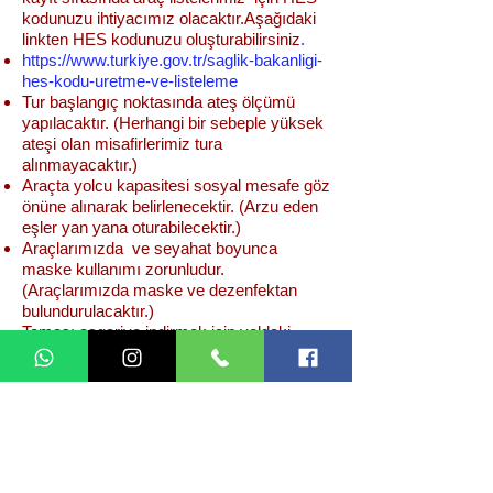
kodunuzu ihtiyacımız olacaktır.Aşağıdaki
linkten HES kodunuzu oluşturabilirsiniz
.
https://www.turkiye.gov.tr/saglik-bakanligi-
hes-kodu-uretme-ve-listeleme
Tur başlangıç noktasında ateş ölçümü
yapılacaktır. (Herhangi bir sebeple yüksek
ateşi olan misafirlerimiz tura
alınmayacaktır.)
Araçta yolcu kapasitesi sosyal mesafe göz
önüne alınarak belirlenecektir. (Arzu eden
eşler yan yana oturabilecektir.)
Araçlarımızda ve seyahat boyunca
maske kullanımı zorunludur.
(Araçlarımızda maske ve dezenfektan
bulundurulacaktır.)
Teması asgariye indirmek için yoldaki
tesislerde lavabo ihtiyacı için tek mola
verilecektir.
Teması asgariye indirmek için
restoranlarda yemek alınmayacaktır.
Trekkingcilerimiz yemeklerini yanlarında
getirmelidir.
Çay-kahve için çöpümüzü azaltmak adına