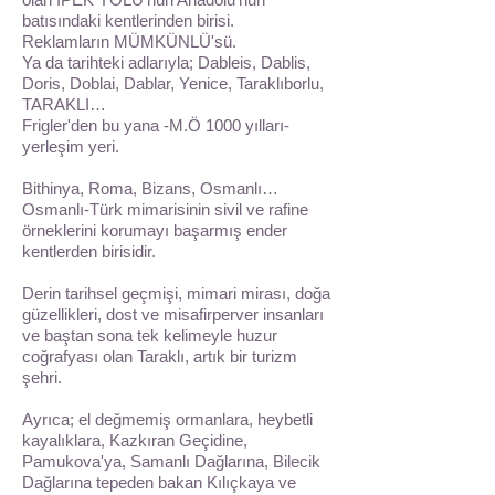
batısındaki kentlerinden birisi.
Reklamların MÜMKÜNLÜ'sü.
Ya da tarihteki adlarıyla; Dableis, Dablis,
Doris, Doblai, Dablar, Yenice, Taraklıborlu,
TARAKLI…
Frigler'den bu yana -M.Ö 1000 yılları-
yerleşim yeri.
Bithinya, Roma, Bizans, Osmanlı…
Osmanlı-Türk mimarisinin sivil ve rafine
örneklerini korumayı başarmış ender
kentlerden birisidir.
Derin tarihsel geçmişi, mimari mirası, doğa
güzellikleri, dost ve misafirperver insanları
ve baştan sona tek kelimeyle huzur
coğrafyası olan Taraklı, artık bir turizm
şehri.
Ayrıca; el değmemiş ormanlara, heybetli
kayalıklara, Kazkıran Geçidine,
Pamukova'ya, Samanlı Dağlarına, Bilecik
Dağlarına tepeden bakan Kılıçkaya ve