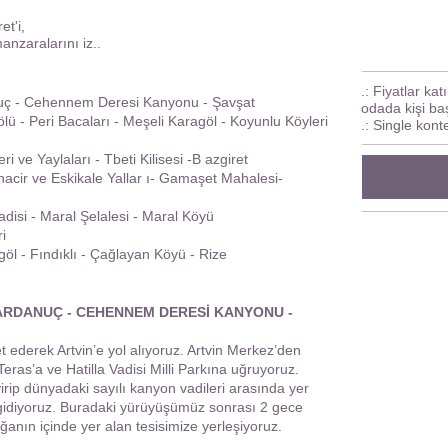
t'i,
anzaralarını iz..
.: Fiyatlar kat
anuç - Cehennem Deresi Kanyonu - Şavşat
odada kişi ba
gölü - Peri Bacaları - Meşeli Karagöl - Koyunlu Köyleri
.: Single kont
i ve Yaylaları - Tbeti Kilisesi -B azgiret
acir ve Eskikale Yallar ı- Gamaşet Mahalesi-
isi - Maral Şelalesi - Maral Köyü
i
l - Fındıklı - Çağlayan Köyü - Rize
 - ARDANUÇ - CEHENNEM DERESİ KANYONU -
 ederek Artvin’e yol alıyoruz. Artvin Merkez’den
ras’a ve Hatilla Vadisi Milli Parkına uğruyoruz.
virip dünyadaki sayılı kanyon vadileri arasında yer
idiyoruz. Buradaki yürüyüşümüz sonrası 2 gece
anın içinde yer alan tesisimize yerleşiyoruz.