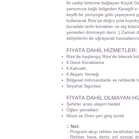
İki vadiyi birbirine bağlayan Küçük Ge
şansımıza bağlı bölgeden Karagöl e 
keyifli bir yürüyüşle gölü çepeçevre
kullanarak Rize’ye doğru yola koyulu
buradaki tarihi konakları ve taş kö
yemeden dönmeyin deriz :) Zaman du
atölyelerini de uğrayarak havaalanına
FİYATA DAHİL HİZMETLER:
Rize'de başlangıç ​​Rize'de bitecek bü
6 Gece Konaklama
6 Kahvaltı,
6 Akşam Yemeği
Bölgesel mihmandarlık ve rehberlik h
Seyahat Sigortası
FİYATA DAHİL OLMAYAN H
Şehirler arası ulaşım bedeli
Öğlen yemekleri
Müze ve Ören yeri giriş ücreti
:: Not:
.: Program akışı rehber tarafından bel
.: Rehber, hava, deniz, yol, sosyal,