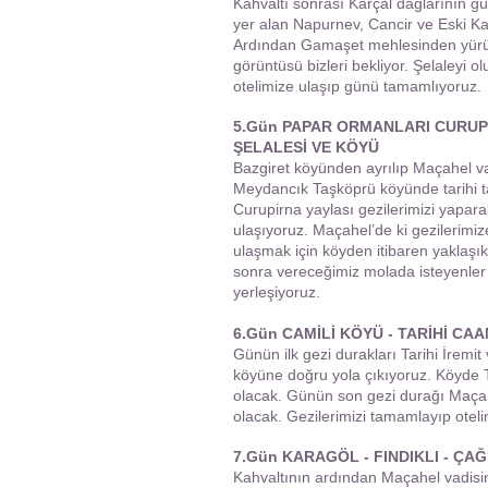
Kahvaltı sonrası Karçal dağlarının g
yer alan Napurnev, Cancir ve Eski Ka
Ardından Gamaşet mehlesinden yürü
görüntüsü bizleri bekliyor. Şelaleyi o
otelimize ulaşıp günü tamamlıyoruz.
5.Gün PAPAR ORMANLARI CURUPİ
ŞELALESİ VE KÖYÜ
Bazgiret köyünden ayrılıp Maçahel v
Meydancık Taşköprü köyünde tarihi ta
Curupirna yaylası gezilerimizi yapar
ulaşıyoruz. Maçahel’de ki gezilerimiz
ulaşmak için köyden itibaren yaklaşık
sonra vereceğimiz molada isteyenler
yerleşiyoruz.
6.Gün CAMİLİ KÖYÜ - TARİHİ CA
Günün ilk gezi durakları Tarihi İremi
köyüne doğru yola çıkıyoruz. Köyde
olacak. Günün son gezi durağı Maçah
olacak. Gezilerimizi tamamlayıp otel
7.Gün KARAGÖL - FINDIKLI - ÇA
Kahvaltının ardından Maçahel vadisin