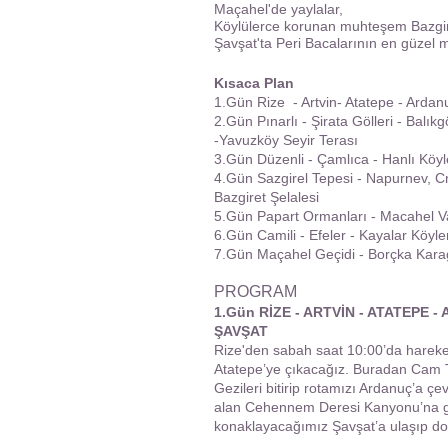
Maçahel'de yaylalar,
Köylülerce korunan muhteşem Bazgire
Şavşat'ta Peri Bacalarının en güzel m
Kısaca Plan
1.Gün Rize - Artvin- Atatepe - Ard
2.Gün Pınarlı - Şirata Gölleri - Balık
-Yavuzköy Seyir Terası
3.Gün Düzenli - Çamlıca - Hanlı Köyler
4.Gün Sazgirel Tepesi - Napurnev, Cn
Bazgiret Şelalesi
5.Gün Papart Ormanları - Macahel Vad
6.Gün Camili - Efeler - Kayalar Köyler
7.Gün Maçahel Geçidi - Borçka Karagö
PROGRAM
1.Gün
RİZE - ARTVİN - ATATEPE
ŞAVŞAT
Rize'den sabah saat 10:00’da hareket
Atatepe’ye çıkacağız. Buradan Cam Te
Gezileri bitirip rotamızı Ardanuç’a çe
alan Cehennem Deresi Kanyonu’na g
konaklayacağımız Şavşat’a ulaşıp doğ