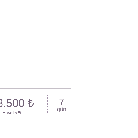
8.500 ₺
7
gün
Havale/Eft