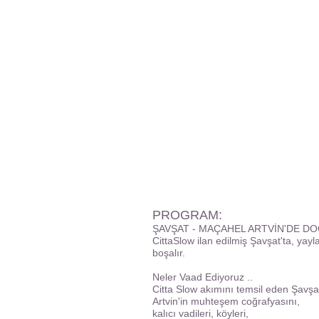
PROGRAM:
ŞAVŞAT - MAÇAHEL ARTVİN'DE DO
CittaSlow ilan edilmiş Şavşat'ta, yayl
boşalır.
Neler Vaad Ediyoruz ..
Citta Slow akımını temsil eden Şavşat
Artvin'in muhteşem coğrafyasını,
kalıcı vadileri, köyleri,