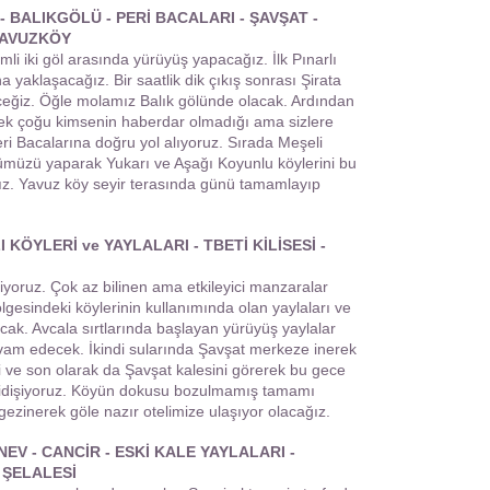
 - BALIKGÖLÜ - PERİ BACALARI - ŞAVŞAT -
YAVUZKÖY
i iki göl arasında yürüyüş yapacağız. İlk Pınarlı
 yaklaşacağız. Bir saatlik dik çıkış sonrası Şirata
eceğiz. Öğle molamız Balık gölünde olacak. Ardından
ek çoğu kimsenin haberdar olmadığı ama sizlere
ri Bacalarına doğru yol alıyoruz. Sırada Meşeli
ümüzü yaparak Yukarı ve Aşağı Koyunlu köylerini bu
mız. Yavuz köy seyir terasında günü tamamlayıp
 KÖYLERİ ve YAYLALARI - TBETİ KİLİSESİ -
iyoruz. Çok az bilinen ama etkileyici manzaralar
gesindeki köylerinin kullanımında olan yaylaları ve
acak. Avcala sırtlarında başlayan yürüyüş yaylalar
am edecek. İkindi sularında Şavşat merkeze inerek
si ve son olarak da Şavşat kalesini görerek bu gece
idişiyoruz. Köyün dokusu bozulmamış tamamı
ezinerek göle nazır otelimize ulaşıyor olacağız.
EV - CANCİR - ESKİ KALE YAYLALARI -
 ŞELALESİ