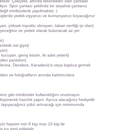
dir. Çekçekli, altında tekerlekleri olan çantalar
liyor. Spor çantası şeklinde bir seyahat çantanız
değil minibüslerle yapılmakta) :)
üyüşlerde yedek eşyanızı ve kumanyanızı koyacağınız
yan, yüksek topuklu olmayan, taban sertliği iyi olan)
iyeceğiniz ve yedek olarak bulunacak az yer
ir)
ntetik üst giysi)
ayan)
kuruyan, geniş kesim, iki adet yeterli)
bilen pantolon)
öllerine, Derelere, Karadeniz'e veya kaplıca girmek
ideo ve fotoğrafların anında katılımcılara
miz gibi minibüsler kullanıldığını unutmayın.
üşünerek hazırlık yapın. Ayrıca alacağınız hediyelik
ler taşıyacağınız yükü artıracağı için minimumda
in hepsini min 8 kişi max 15 kişi ile
a tur iptal edilebilir.