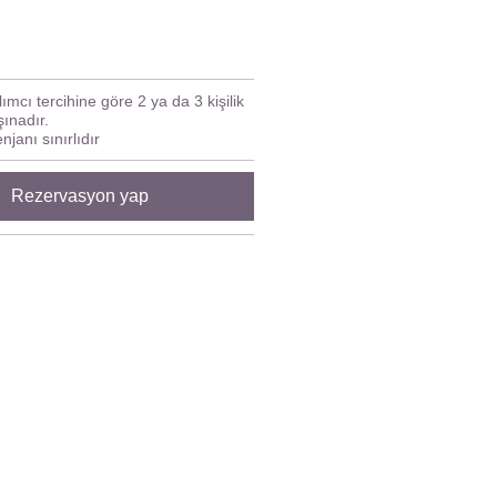
ılımcı tercihine göre 2 ya da 3 kişilik
şınadır.
enjanı sınırlıdır
Rezervasyon yap