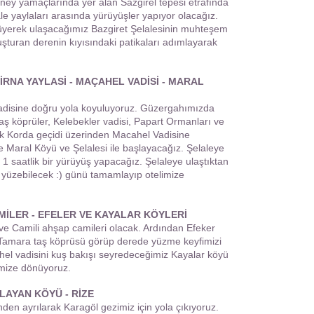
üney yamaçlarında yer alan Sazgirel tepesi etrafında
le yaylaları arasında yürüyüşler yapıyor olacağız.
yerek ulaşacağımız Bazgiret Şelalesinin muhteşem
luşturan derenin kıyısındaki patikaları adımlayarak
RNA YAYLASİ - MAÇAHEL VADİSİ - MARAL
adisine doğru yola koyuluyoruz. Güzergahımızda
ş köprüler, Kelebekler vadisi, Papart Ormanları ve
ak Korda geçidi üzerinden Macahel Vadisine
e Maral Köyü ve Şelalesi ile başlayacağız. Şelaleye
 1 saatlik bir yürüyüş yapacağız. Şelaleye ulaştıktan
 yüzebilecek :) günü tamamlayıp otelimize
AMİLER - EFELER VE KAYALAR KÖYLERİ
t ve Camili ahşap camileri olacak. Ardından Efeker
 Tamara taş köprüsü görüp derede yüzme keyfimizi
el vadisini kuş bakışı seyredeceğimiz Kayalar köyü
imize dönüyoruz.
ĞLAYAN KÖYÜ - RİZE
den ayrılarak Karagöl gezimiz için yola çıkıyoruz.