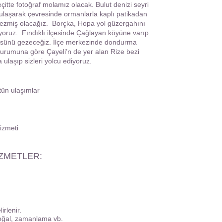
çitte fotoğraf molamız olacak. Bulut denizi seyri
ulaşarak çevresinde ormanlarla kaplı patikadan
 gezmiş olacağız. Borçka, Hopa yol güzergahını
yoruz. Fındıklı ilçesinde Çağlayan köyüne varıp
prüsünü gezeceğiz. İlçe merkezinde dondurma
rumuna göre Çayeli’n de yer alan Rize bezi
 ulaşıp sizleri yolcu ediyoruz.
tün ulaşımlar
izmeti
İZMETLER:
irlenir.
 doğal, zamanlama vb.