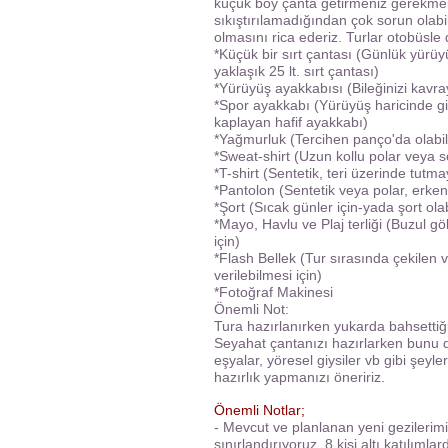
küçük boy çanta getirmeniz gerekmekte
sıkıştırılamadığından çok sorun olabi
olmasını rica ederiz. Turlar otobüsle 
*Küçük bir sırt çantası (Günlük yür
yaklaşık 25 lt. sırt çantası)
*Yürüyüş ayakkabısı (Bileğinizi kavra
*Spor ayakkabı (Yürüyüş haricinde g
kaplayan hafif ayakkabı)
*Yağmurluk (Tercihen panço'da olabil
*Sweat-shirt (Uzun kollu polar veya se
*T-shirt (Sentetik, teri üzerinde tutm
*Pantolon (Sentetik veya polar, erken 
*Şort (Sıcak günler için-yada şort ola
*Mayo, Havlu ve Plaj terliği (Buzul g
için)
*Flash Bellek (Tur sırasında çekilen v
verilebilmesi için)
*Fotoğraf Makinesi
Önemli Not:
Tura hazırlanırken yukarda bahsettiği
Seyahat çantanızı hazırlarken bunu d
eşyalar, yöresel giysiler vb gibi şey
hazırlık yapmanızı öneririz.
Önemli Notlar;
- Mevcut ve planlanan yeni gezilerimiz
sınırlandırıyoruz. 8 kişi altı katılımlard