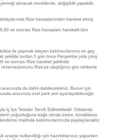
emeği alınacak mevkilerde, değişiklik yapabilir.
dolaylarında Rize havaalanından hareket etmiş
.00 ve sonrası Rize havaalanı hareketli tüm
obüs ile yapmak isteyen katılımcılarımız en geç
ak şekilde turdan 1 gün önce Perşembe yola çıkış
0 ve sonrası Rize hareket şeklinde
 rezervasyonunu Rize'ye ulaştığınız gün rehberle
aracınızla da dahil olabileceksiniz. Bunun için
unda aracınıza özel park yeri ayarlayabileceğiz.
 İç İçe Tesisler Tercih Edilmektedir. Odalarda
islerin yoğunluğuna bağlı olmak üzere, konaklama
ilendirme mailinde katılımcılarımızla paylaşılacaktır.
araçlar kullanıldığı için hazırlıklarınızı yaparken