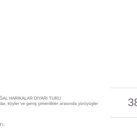
ĞAL HARİKALAR DİYARI TURU
3
alar, köyler ve geniş çimenlikler arasında yürüyüşler
'ı,