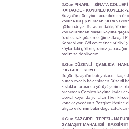
2.Gün PINARLI - ŞİRATA GÖLLERİ
KARAGÖL - KOYUNLU KÖYLERİ-
Şavşat’ın güneybatı ucundaki en öneml
köyüne ulaşıp buradan Şirata yakınına
göllerindeyiz. Buradan Balıkgöl’e in
köy yollarından Meşeli köyüne geçer
özel olarak göstereceğimiz Şavşat Pe
Karagöl var. Göl çevresinde yürüyüş
köylerdeki gölleri gezimiz yapacağı
otelimize dönüyoruz.
3.Gün DÜZENLİ - ÇAMLICA - HANLI
BAZGİRET KÖYÜ
Bugün Şavşat’ın batı yakasını keşfed
sunan Avcala bölgesinden Düzenli böl
kışlakları arasında yürüyüşlerimiz ol
arasından Çamlıca köyüne kadar dev
Cevizli köyünde yer alan Tbeti kilise
konaklayacağımız Bazgiret köyüne g
ahşap evlerinin bulunduğu sokakları g
4.Gün
SAZGİREL TEPESİ - NAPURN
GAMAŞET MAHALESİ - BAZGİRET