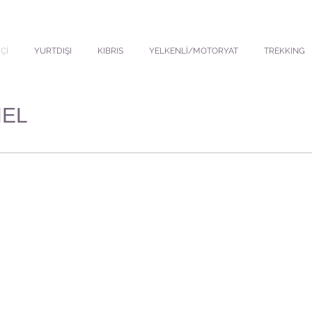
Çİ
YURTDIŞI
KIBRIS
YELKENLİ/MOTORYAT
TREKKING
HEL