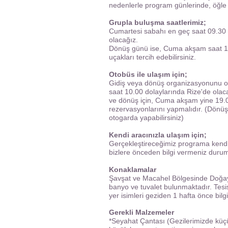
nedenlerle program günlerinde, öğle y
Grupla buluşma saatlerimiz;
Cumartesi sabahı en geç saat 09.30 
olacağız.
Dönüş günü ise, Cuma akşam saat 19
uçakları tercih edebilirsiniz.
Otobüs ile ulaşım için;
Gidiş veya dönüş organizasyonunu ot
saat 10.00 dolaylarında Rize'de olac
ve dönüş için, Cuma akşam yine 19.0
rezervasyonlarını yapmalıdır. (Dönüş
otogarda yapabilirsiniz)
Kendi aracınızla ulaşım için;
Gerçekleştireceğimiz programa kendi 
bizlere önceden bilgi vermeniz durum
Konaklamalar
Şavşat ve Macahel Bölgesinde Doğayla
banyo ve tuvalet bulunmaktadır. Tes
yer isimleri geziden 1 hafta önce bilg
Gerekli Malzemeler
*Seyahat Çantası (Gezilerimizde küçük 