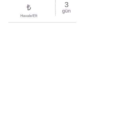
3
₺
gün
Havale/Eft