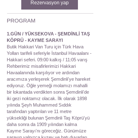
Rezervasyon yap
PROGRAM
1.GÜN / YÜKSEKOVA - ŞEMDİNLİ TAŞ
KÖPRÜ - KAYME SARAYI
Butik Hakkari Van Turu için Türk Hava
Yolları tarifeli seferiyle İstanbul Havaalanı -
Hakkari seferi. 09:00 kalkış / 11:05 varış
Rehberimiz misafirlerimizi Hakkari
Havaalanında karşılıyor ve ardından
aracımıza yerleşerek Şemdinli'ye hareket
ediyoruz. Öğle yemeği molamızı mahalli
bir lokantada verdikten sonra Şemdinli'de
iki gezi noktamız olacak. İlk olarak 1898
yılında Şeyh Muhammed Sıddık
tarafından yaptırılan ve 11 metre
yüksekliği bulunan Şemdinli Taş Köprü'yü
daha sonra da 1909 yılından kalma
Kayme Sarayı'nı göreceğiz. Günümüze
sarayın yalnızca kuzey ve batı duvarları