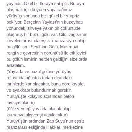
yayladır. Özel bir floraya sahiptir. Buraya
ulaşmak için köyden yapacağımız
yürüyüş sonunda bizi güzel bir sürpriz
bekliyor. Berçelan Yaylası’nın kuzeybatı
yönündeki zirveye yakın bir çöküntüde
oluşmuş bir buzul gölü var. Cilo Dağlarının
zirveleri arasında eşsiz manzaraya sahip
bu gölü ismi Seyithan Gölü. Masmavi
rengi ve çevresinin görüntüsü ile etkileyici
bu gölün isminin nerden geldiğini size orda
anlatalım.
(Yaylada ve buzul gölüne yürüyüş
rotasında ağustos turları dışındaki
tarihlerde kar olacaktır, buna göre kıyafet
ve ayakkabı bulundurmak gerekir.
Yürüyüşte kolaylık açısından baton
tavsiye olunur)
(öğle yemeği yaylada olacak olup
kumanya alışverişi yapılacaktır)
Yürüyüşün ardından Zap Suyu'nun eşsiz
manzarası eşliğinde Hakkari merkezine