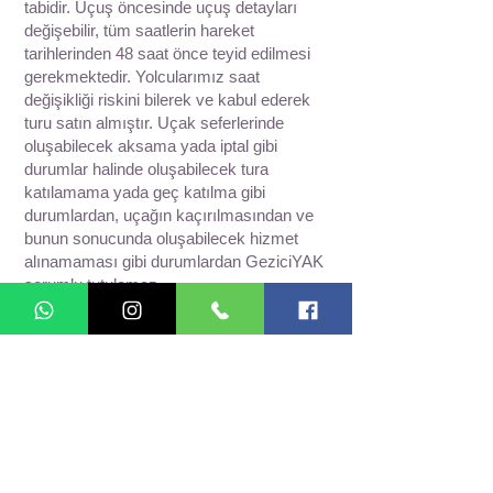
tabidir. Uçuş öncesinde uçuş detayları
değişebilir, tüm saatlerin hareket
tarihlerinden 48 saat önce teyid edilmesi
gerekmektedir. Yolcularımız saat
değişikliği riskini bilerek ve kabul ederek
turu satın almıştır. Uçak seferlerinde
oluşabilecek aksama yada iptal gibi
durumlar halinde oluşabilecek tura
katılamama yada geç katılma gibi
durumlardan, uçağın kaçırılmasından ve
bunun sonucunda oluşabilecek hizmet
alınamaması gibi durumlardan GeziciYAK
sorumlu tutulamaz.
HATIRLATMA
Eğer uçak bileti hariç paket satın
alacaksanız, lütfen bizden kesin hareket
teyidi almadan uçak bileti almayınız.
Kendiniz uçak bileti alırsanız, pandemi
nedeniyle olabilecek tur iptali halinde uçak
bileti ceza ödemelerinizden acentamız
sorumlu değildir. Yukarıdaki uçuş