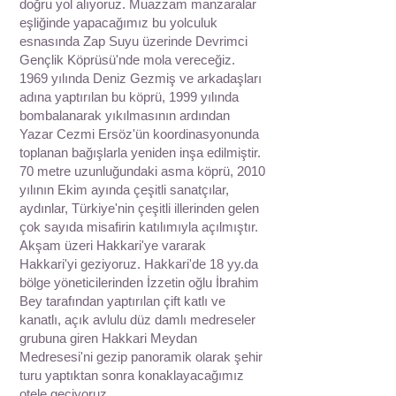
doğru yol alıyoruz. Muazzam manzaralar
eşliğinde yapacağımız bu yolculuk
esnasında Zap Suyu üzerinde Devrimci
Gençlik Köprüsü'nde mola vereceğiz.
1969 yılında Deniz Gezmiş ve arkadaşları
adına yaptırılan bu köprü, 1999 yılında
bombalanarak yıkılmasının ardından
Yazar Cezmi Ersöz'ün koordinasyonunda
toplanan bağışlarla yeniden inşa edilmiştir.
70 metre uzunluğundaki asma köprü, 2010
yılının Ekim ayında çeşitli sanatçılar,
aydınlar, Türkiye'nin çeşitli illerinden gelen
çok sayıda misafirin katılımıyla açılmıştır.
Akşam üzeri Hakkari'ye vararak
Hakkari'yi geziyoruz. Hakkari'de 18 yy.da
bölge yöneticilerinden İzzetin oğlu İbrahim
Bey tarafından yaptırılan çift katlı ve
kanatlı, açık avlulu düz damlı medreseler
grubuna giren Hakkari Meydan
Medresesi'ni gezip panoramik olarak şehir
turu yaptıktan sonra konaklayacağımız
otele geçiyoruz.