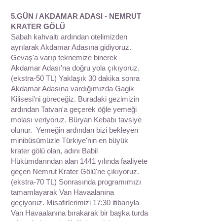
5.GÜN / AKDAMAR ADASI - NEMRUT
KRATER GÖLÜ
Sabah kahvaltı ardından otelimizden
ayrılarak Akdamar Adasına gidiyoruz.
Gevaş'a varıp teknemize binerek
Akdamar Adası'na doğru yola çıkıyoruz.
(ekstra-50 TL) Yaklaşık 30 dakika sonra
Akdamar Adasına vardığımızda Gagik
Kilisesi'ni göreceğiz. Buradaki gezimizin
ardından Tatvan'a geçerek öğle yemeği
molası veriyoruz. Büryan Kebabı tavsiye
olunur. Yemeğin ardından bizi bekleyen
minibüsümüzle Türkiye'nin en büyük
krater gölü olan, adını Babil
Hükümdarından alan 1441 yılında faaliyete
geçen Nemrut Krater Gölü'ne çıkıyoruz.
(ekstra-70 TL) Sonrasında programımızı
tamamlayarak Van Havaalanına
geçiyoruz. Misafirlerimizi 17:30 itibarıyla
Van Havaalanına bırakarak bir başka turda