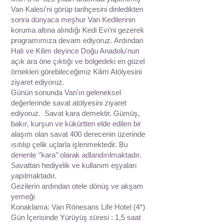
Van Kalesi'ni görüp tarihçesini dinledikten
sonra dünyaca meşhur Van Kedilerinin
koruma altına alındığı Kedi Evi'ni gezerek
programımıza devam ediyoruz. Ardından
Halı ve Kilim deyince Doğu Anadolu'nun
açık ara öne çıktığı ve bölgedeki en güzel
örnekleri görebileceğimiz Kilim Atölyesini
ziyaret ediyoruz.
Günün sonunda Van’ın geleneksel
değerlerinde savat atölyesini ziyaret
ediyoruz. Savat kara demektir. Gümüş,
bakır, kurşun ve kükürtten elde edilen bir
alaşım olan savat 400 derecenin üzerinde
ısıtılıp çelik uçlarla işlenmektedir. Bu
denenle ‘’kara’’ olarak adlandırılmaktadır.
Savattan hediyelik ve kullanım eşyaları
yapılmaktadır.
Gezilerin ardından otele dönüş ve akşam
yemeği
Konaklama: Van Rönesans Life Hotel (4*)
Gün İçerisinde Yürüyüş süresi : 1,5 saat