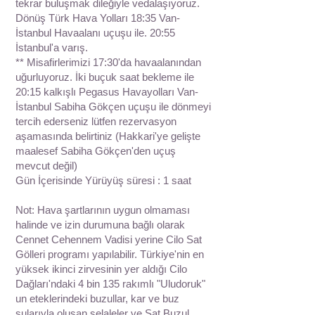
tekrar buluşmak dileğiyle vedalaşıyoruz.
Dönüş Türk Hava Yolları 18:35 Van-
İstanbul Havaalanı uçuşu ile. 20:55
İstanbul'a varış.
** Misafirlerimizi 17:30'da havaalanından
uğurluyoruz. İki buçuk saat bekleme ile
20:15 kalkışlı Pegasus Havayolları Van-
İstanbul Sabiha Gökçen uçuşu ile dönmeyi
tercih ederseniz lütfen rezervasyon
aşamasında belirtiniz (Hakkari'ye gelişte
maalesef Sabiha Gökçen'den uçuş
mevcut değil)
Gün İçerisinde Yürüyüş süresi : 1 saat
Not: Hava şartlarının uygun olmaması
halinde ve izin durumuna bağlı olarak
Cennet Cehennem Vadisi yerine Cilo Sat
Gölleri programı yapılabilir. Türkiye'nin en
yüksek ikinci zirvesinin yer aldığı Cilo
Dağları'ndaki 4 bin 135 rakımlı "Uludoruk"
un eteklerindeki buzullar, kar ve buz
sularıyla oluşan şelaleler ve Sat Buzul