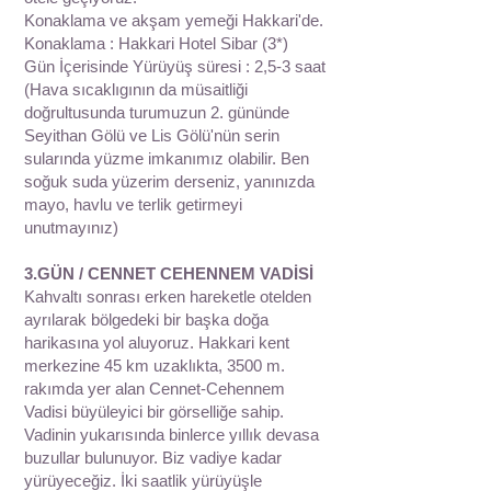
Konaklama ve akşam yemeği Hakkari'de.
Konaklama : Hakkari Hotel Sibar (3*)
Gün İçerisinde Yürüyüş süresi : 2,5-3 saat
(Hava sıcaklıgının da müsaitliği
doğrultusunda turumuzun 2. gününde
Seyithan Gölü ve Lis Gölü'nün serin
sularında yüzme imkanımız olabilir. Ben
soğuk suda yüzerim derseniz, yanınızda
mayo, havlu ve terlik getirmeyi
unutmayınız)
3.GÜN / CENNET CEHENNEM VADİSİ
Kahvaltı sonrası erken hareketle otelden
ayrılarak bölgedeki bir başka doğa
harikasına yol aluyoruz. Hakkari kent
merkezine 45 km uzaklıkta, 3500 m.
rakımda yer alan Cennet-Cehennem
Vadisi büyüleyici bir görselliğe sahip.
Vadinin yukarısında binlerce yıllık devasa
buzullar bulunuyor. Biz vadiye kadar
yürüyeceğiz. İki saatlik yürüyüşle