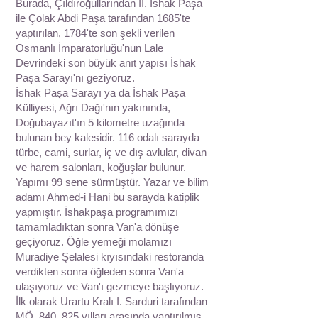
Burada, Çıldıroğullarından II. İshak Paşa
ile Çolak Abdi Paşa tarafından 1685'te
yaptırılan, 1784'te son şekli verilen
Osmanlı İmparatorluğu'nun Lale
Devrindeki son büyük anıt yapısı İshak
Paşa Sarayı'nı geziyoruz.
İshak Paşa Sarayı ya da İshak Paşa
Külliyesi, Ağrı Dağı'nın yakınında,
Doğubayazıt'ın 5 kilometre uzağında
bulunan bey kalesidir. 116 odalı sarayda
türbe, cami, surlar, iç ve dış avlular, divan
ve harem salonları, koğuşlar bulunur.
Yapımı 99 sene sürmüştür. Yazar ve bilim
adamı Ahmed-i Hani bu sarayda katiplik
yapmıştır. İshakpaşa programımızı
tamamladıktan sonra Van'a dönüşe
geçiyoruz. Öğle yemeği molamızı
Muradiye Şelalesi kıyısındaki restoranda
verdikten sonra öğleden sonra Van'a
ulaşıyoruz ve Van'ı gezmeye başlıyoruz.
İlk olarak Urartu Kralı I. Sarduri tarafından
MÖ. 840–825 yılları arasında yaptırılmış