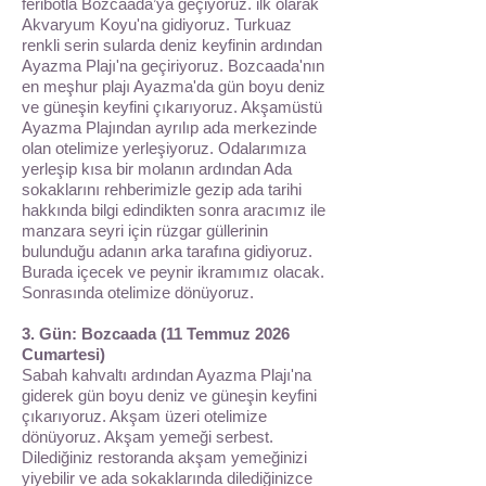
feribotla Bozcaada’ya geçiyoruz. ilk olarak
Akvaryum Koyu'na gidiyoruz. Turkuaz
renkli serin sularda deniz keyfinin ardından
Ayazma Plajı'na geçiriyoruz. Bozcaada'nın
en meşhur plajı Ayazma'da gün boyu deniz
ve güneşin keyfini çıkarıyoruz. Akşamüstü
Ayazma Plajından ayrılıp ada merkezinde
olan otelimize yerleşiyoruz. Odalarımıza
yerleşip kısa bir molanın ardından Ada
sokaklarını rehberimizle gezip ada tarihi
hakkında bilgi edindikten sonra aracımız ile
manzara seyri için rüzgar güllerinin
bulunduğu adanın arka tarafına gidiyoruz.
Burada içecek ve peynir ikramımız olacak.
Sonrasında otelimize dönüyoruz.
3. Gün: Bozcaada (11 Temmuz 2026
Cumartesi)
Sabah kahvaltı ardından Ayazma Plajı'na
giderek gün boyu deniz ve güneşin keyfini
çıkarıyoruz. Akşam üzeri otelimize
dönüyoruz. Akşam yemeği serbest.
Dilediğiniz restoranda akşam yemeğinizi
yiyebilir ve ada sokaklarında dilediğinizce