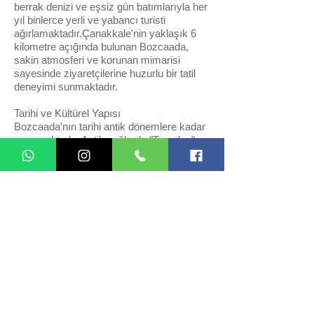
berrak denizi ve eşsiz gün batımlarıyla her
yıl binlerce yerli ve yabancı turisti
ağırlamaktadır.Çanakkale'nin yaklaşık 6
kilometre açığında bulunan Bozcaada,
sakin atmosferi ve korunan mimarisi
sayesinde ziyaretçilerine huzurlu bir tatil
deneyimi sunmaktadır.
Tarihi ve Kültürel Yapısı
Bozcaada'nın tarihi antik dönemlere kadar
uzanmaktadır. Antik çağlarda "Tenedos"
adıyla bilinen ada, tarih boyunca birçok
medeniyete ev sahipliği yapmıştır. Adanın
en önemli tarihi yapılarından biri olan
Bozcaada Kalesi, Türkiye'nin en iyi
korunmuş ada kalelerinden biri olarak
kabul edilmektedir. Ada merkezinde yer
alan Rum ve Türk mahalleleri ise
geçmişten günümüze uzanan kültürel
mirası yansıtmaktadır.
Doğal Güzellikleri
Bozcaada, kristal berraklığındaki koyları
ve temiz plajlarıyla ünlüdür.