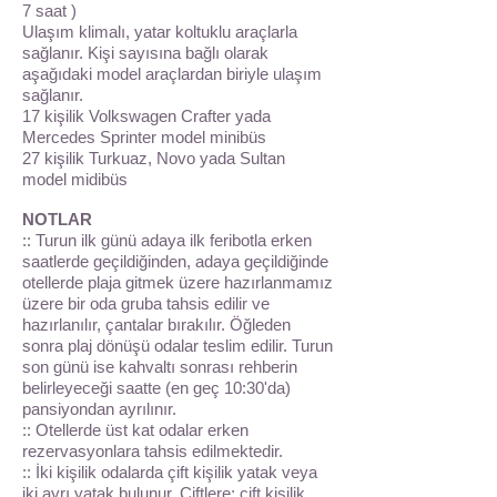
7 saat )
Ulaşım klimalı, yatar koltuklu araçlarla
sağlanır. Kişi sayısına bağlı olarak
aşağıdaki model araçlardan biriyle ulaşım
sağlanır.
17 kişilik Volkswagen Crafter yada
Mercedes Sprinter model minibüs
27 kişilik Turkuaz, Novo yada Sultan
model midibüs
NOTLAR
:: Turun ilk günü adaya ilk feribotla erken
saatlerde geçildiğinden, adaya geçildiğinde
otellerde plaja gitmek üzere hazırlanmamız
üzere bir oda gruba tahsis edilir ve
hazırlanılır, çantalar bırakılır. Öğleden
sonra plaj dönüşü odalar teslim edilir. Turun
son günü ise kahvaltı sonrası rehberin
belirleyeceği saatte (en geç 10:30'da)
pansiyondan ayrılınır.
:: Otellerde üst kat odalar erken
rezervasyonlara tahsis edilmektedir.
:: İki kişilik odalarda çift kişilik yatak veya
iki ayrı yatak bulunur. Çiftlere; çift kişilik