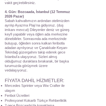
vakit geçirebilirsiniz.
4. Gün: Bozcaada, İstanbul (12 Temmuz
2026 Pazar)
Sabah kahvaltımızın ardından otelimizden
ayrılıp Ayazma Plajı'na gidiyoruz. (duş
imkanı mevcut) Dileyenler deniz ve güneş
keyfi yapabilir veya öğlen ada merkezine
dönebilirler. Sonrasında ada merkezinde
buluşup, öğleden sonra kalkan feribotla
adadan ayrılıyoruz ve Çanakkale-Keşan-
Tekirdağ güzergahını takip ederek gece
İstanbul'a ulaşıyoruz. Sizleri almış
olduğumuz duraklara bırakarak, bir başka
turumuzda görüşmek üzere
vedalaşıyoruz.
FİYATA DAHİL HİZMETLER:
Mercedes Sprinter veya Ww Crafter ile
ulaşım
Feribot Ücretleri
Profesyonel Kokartlı Türkçe Rehberliklik
2 gece Bozcaada'da konaklama