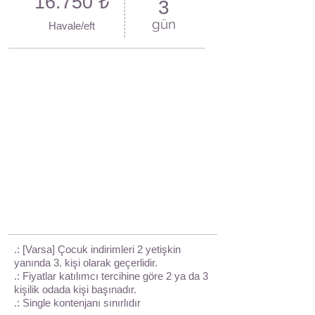
16.750 ₺
3
gün
Havale/eft
.: [Varsa] Çocuk indirimleri 2 yetişkin
yanında 3. kişi olarak geçerlidir.
.: Fiyatlar katılımcı tercihine göre 2 ya da 3
kişilik odada kişi başınadır.
.: Single kontenjanı sınırlıdır