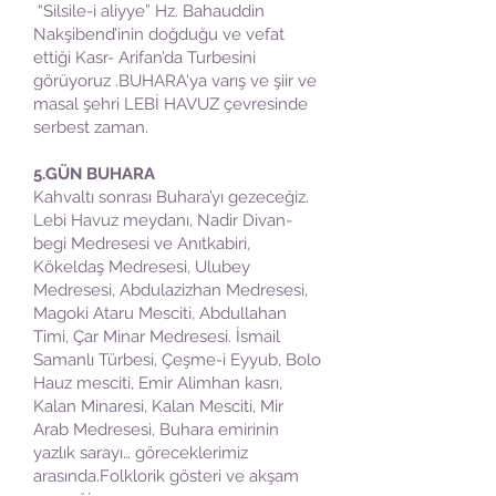
“Silsile-i aliyye” Hz. Bahauddin
Nakşibend’inin doğduğu ve vefat
ettiği Kasr- Arifan’da Turbesini
görüyoruz .BUHARA'ya varış ve şiir ve
masal şehri LEBİ HAVUZ çevresinde
serbest zaman.
5.GÜN BUHARA
Kahvaltı sonrası Buhara’yı gezeceğiz.
Lebi Havuz meydanı, Nadir Divan-
begi Medresesi ve Anıtkabiri,
Kökeldaş Medresesi, Ulubey
Medresesi, Abdulazizhan Medresesi,
Magoki Ataru Mesciti, Abdullahan
Timi, Çar Minar Medresesi. İsmail
Samanlı Türbesi, Çeşme-i Eyyub, Bolo
Hauz mesciti, Emir Alimhan kasrı,
Kalan Minaresi, Kalan Mesciti, Mir
Arab Medresesi, Buhara emirinin
yazlık sarayı… göreceklerimiz
arasında.Folklorik gösteri ve akşam