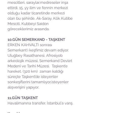
mescitleri, saraylar,medreseler inşa
ettirdi. 15. yy ilim ve fennin merkezi
olduğu kadar ticaretinde merkezi
olan bu şehirde, Ak-Saray, Kök Kubbe
Mesciti, Kubbeyi Saidon
göreceklerimiz arasında.
10.GÜN SEMERKAND - TAŞKENT
ERKEN KAHVALTI sonrası
Semerkant'ı keşfimiz devam ediyor.
Uluğbey Rasathanesi, Afrosiyob
arkeolojik müzesi, Semerkand Devlet
Medenî ve Tarihî Müzesi. Taşkent’e
hareket. (320 km) zaman kaldığı
süreçte Taşkent’de isteyenler
sonkeşiflerini tamamlıyor,isteyenler
alışverişini yapıyor.
11.GÜN TAŞKENT
Havalimanına transfer. İstanbul'a varış.