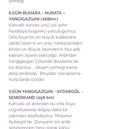
yemeği.
6.GÜN BUHARA - NURATA –
YANGIGAZGAN (268km.)
Kahvaltı sonrası ünlü çöl şehri
Nurata’ya bugünkü yolculuğumuz.
Orta Asya'nın en büyük kubbesine
sahibi İslam'ın en ünlü merkezleriden
birisini ve Büyük İskender'in Nur adlı
kalesini ziyaret edeceğiz. Ardından
Yangigazgan Çölünde develerle bir
tur atıyoruz.... Akşam yemeği kamp
ateşi etrafında. Binyıldız* konaklama -
Yurta'larda (çölde)
7.GÜN YANGIGAZGAN - AYDARGÖL -
SEMERKAND (298 km)
Kahvaltı ve ardından bu orta Asya
coğrafyasında doğayı daha bir
yakından keşfediyoruz. Molamız
Aydargöl'de Dünyanın en antik
şehirlerinden birisi olarak kabul