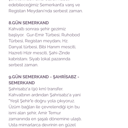
edebileceğimiz Semerkant’a varış ve
Registan Meydanı'nda serbest zaman.
8.GÜN SEMERKAND
Kahvaltı sonrası şehir gezimiz
başlıyor. Gur-Emir Türbesi, Ruhobod
Türbesi, Registan meydanı, Hz.
Danyal türbesi, Bibi Hanım mesciti,
Hazreti Hizir mesciti, Şahi-Zinde
kabristanı. Siyab lokal pazarında
serbest zaman.
9.GÜN SEMERKAND - ŞAHRİSABZ -
SEMERKAND
Şahrisabz'a (90 km) transfer.
Kahvaltının ardından Şahrisabz'a yani
"Yeşil Şehir"e doğru yola çıkıyoruz.
Üzüm bağları ile çevrelendiği için bu
ismi alan şehir, Amir Temur
zamanında en şaşalı dönemine ulaştı.
Usta mimarlarca devrinin en güzel