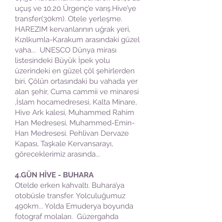
uçuş ve 10.20 Ürgenç’e varış.Hive’ye
transfer(30km). Otele yerleşme.
HAREZIM kervanlarının uğrak yeri,
Kızılkumla-Karakum arasındaki güzel
vaha... UNESCO Dünya mirası
listesindeki Büyük İpek yolu
üzerindeki en güzel çöl şehirlerden
biri, Çölün ortasındaki bu vahada yer
alan şehir, Cuma cammii ve minaresi
,İslam hocamedresesi, Kalta Minare,
Hive Ark kalesi, Muhammed Rahim
Han Medresesi, Muhammed-Emin-
Han Medresesi. Pehlivan Dervaze
Kapası, Taşkale Kervansarayı,
göreceklerimiz arasında...
4.GÜN HİVE - BUHARA
Otelde erken kahvaltı. Buhara’ya
otobüsle transfer. Yolculuğumuz
490km... Yolda Emuderya boyunda
fotograf molaları. Güzergahda