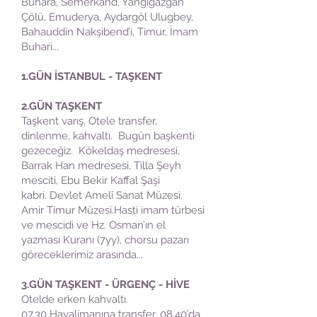
Buhara, Semerkand, Yangigazgan
Çölü, Emuderya, Aydargöl Ulugbey,
Bahauddin Nakşibend’i, Timur, İmam
Buhari...
1.GÜN İSTANBUL - TAŞKENT
2.GÜN TAŞKENT
Taşkent varış. Otele transfer,
dinlenme, kahvaltı. Bugün başkenti
gezeceğiz. Kökeldaş medresesi,
Barrak Han medresesi, Tilla Şeyh
mesciti, Ebu Bekir Kaffal Şaşi
kabri. Devlet Amelî Sanat Müzesi,
Amir Timur Müzesi.Hasti imam türbesi
ve mescidi ve Hz. Osman’ın el
yazması Kuranı (7yy), chorsu pazarı
göreceklerimiz arasında...
3.GÜN TAŞKENT - ÜRGENÇ - HİVE
Otelde erken kahvaltı.
07.30 Havalimanına transfer. 08.40’da