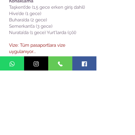
Konaklama
Taşkent’de (1,5 gece erken giriş dahil)
Hive’de (1 gece)
Buhara’da (2 gece)
Semerkant’a (3 gece)
Nurata’da (1 gece) Yurt'larda (çöl)
Vize: Tüm pasaportlara vize
uygulanıyor...
VİZE İÇİN GEREKEN EVRAKLAR
1 – Pasaport (Siz)
2 - Özbekistan vize başvuru formu
(Siz)
3 - Özbekistan vize talep
dilekçesi (Biz)
4 - 2 adet biometrik fotoğraf (Siz)
5 - TC kimlik fotokopisi (Siz)
6 - Uçak bileti rezervasyonu (Biz)
7 - Otel rezervasyonu (Biz)
8 - Telex (davetiye) numarası (Biz)