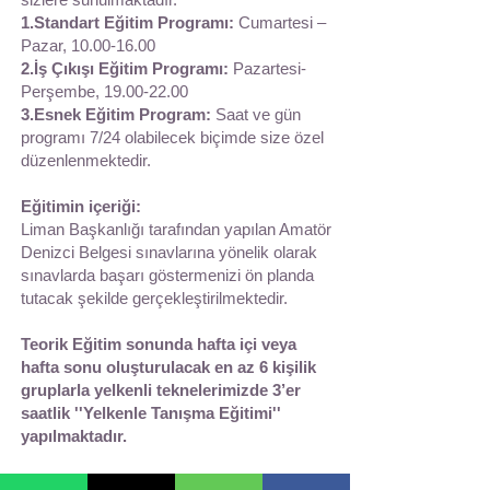
1.Standart Eğitim Programı:
Cumartesi –
Pazar,
10.00-16.00
2.İş Çıkışı Eğitim Programı:
Pazartesi-
Perşembe,
19.00-22.00
3.Esnek Eğitim Program:
Saat ve gün
programı 7/24 olabilecek biçimde size özel
düzenlenmektedir.
Eğitimin içeriği:
Liman Başkanlığı tarafından yapılan Amatör
Denizci Belgesi sınavlarına yönelik olarak
sınavlarda başarı göstermenizi ön planda
tutacak şekilde gerçekleştirilmektedir.
Teorik Eğitim sonunda hafta içi veya
hafta sonu oluşturulacak en az 6 kişilik
gruplarla yelkenli teknelerimizde 3’er
saatlik ''Yelkenle Tanışma Eğitimi''
yapılmaktadır.
Eğitim için gerekli tüm materyaller