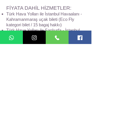
FİYATA DAHİL HİZMETLER:
Türk Hava Yolları ile İstanbul Havaalanı -
Kahramanmaraş uçak bileti (Eco Fly
kategori bilet / 15 bagaj hakkı)
Türk Hava Yolları ile Şanlıurfa - İstanbul
Havaalanı uçak bileti (Eco Fly kategori
bilet / 15 bagaj hakkı)
Bölgedeki ulaşım ve transferler
Profesyonel rehberlik hizmetleri
1 gece 4* Adıyaman Bozdoğan Hotel'de
konaklama
2 gece Şanlıurfa 5* Dedeman Hotel'de
konaklama
3 sabah kahvaltısı
3 akşam yemeği
Program dahilindeki çevre gezileri
Nemrut Dağına gündoğumu çıkış
organizasyonu
Nemrut Dağı minibüs ulaşımı
Zorunlu seyahat sigortası
FİYATA DAHİL OLMAYAN