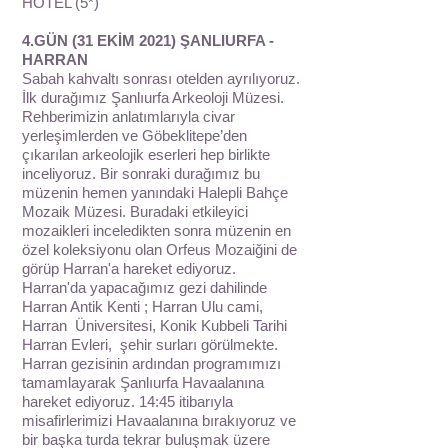
HOTEL (5*)
4.GÜN (31 EKİM 2021) ŞANLIURFA -
HARRAN
Sabah kahvaltı sonrası otelden ayrılıyoruz.
İlk durağımız Şanlıurfa Arkeoloji Müzesi.
Rehberimizin anlatımlarıyla civar
yerleşimlerden ve Göbeklitepe’den
çıkarılan arkeolojik eserleri hep birlikte
inceliyoruz. Bir sonraki durağımız bu
müzenin hemen yanındaki Halepli Bahçe
Mozaik Müzesi. Buradaki etkileyici
mozaikleri inceledikten sonra müzenin en
özel koleksiyonu olan Orfeus Mozaiğini de
görüp Harran'a hareket ediyoruz.
Harran'da yapacağımız gezi dahilinde
Harran Antik Kenti ; Harran Ulu cami,
Harran Üniversitesi, Konik Kubbeli Tarihi
Harran Evleri, şehir surları görülmekte.
Harran gezisinin ardından programımızı
tamamlayarak Şanlıurfa Havaalanına
hareket ediyoruz. 14:45 itibarıyla
misafirlerimizi Havaalanına bırakıyoruz ve
bir başka turda tekrar buluşmak üzere