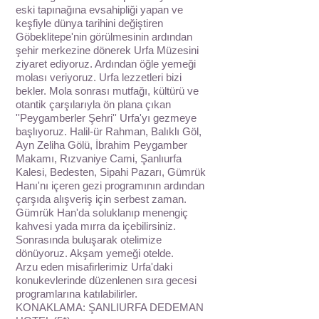
eski tapınağına evsahipliği yapan ve
keşfiyle dünya tarihini değiştiren
Göbeklitepe'nin görülmesinin ardından
şehir merkezine dönerek Urfa Müzesini
ziyaret ediyoruz. Ardından öğle yemeği
molası veriyoruz. Urfa lezzetleri bizi
bekler. Mola sonrası mutfağı, kültürü ve
otantik çarşılarıyla ön plana çıkan
''Peygamberler Şehri'' Urfa'yı gezmeye
başlıyoruz. Halil-ür Rahman, Balıklı Göl,
Ayn Zeliha Gölü, İbrahim Peygamber
Makamı, Rızvaniye Cami, Şanlıurfa
Kalesi, Bedesten, Sipahi Pazarı, Gümrük
Hanı'nı içeren gezi programının ardından
çarşıda alışveriş için serbest zaman.
Gümrük Han'da soluklanıp menengiç
kahvesi yada mırra da içebilirsiniz.
Sonrasında buluşarak otelimize
dönüyoruz. Akşam yemeği otelde.
Arzu eden misafirlerimiz Urfa'daki
konukevlerinde düzenlenen sıra gecesi
programlarına katılabilirler.
KONAKLAMA: ŞANLIURFA DEDEMAN