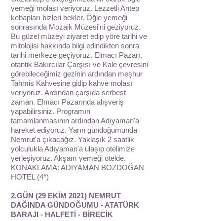
yemeği molası veriyoruz. Lezzetli Antep
kebapları bizleri bekler. Öğle yemeği
sonrasında Mozaik Müzesi'ni geziyoruz.
Bu güzel müzeyi ziyaret edip yöre tarihi ve
mitolojisi hakkında bilgi edindikten sonra
tarihi merkeze geçiyoruz. Elmacı Pazarı,
otantik Bakırcılar Çarşısı ve Kale çevresini
görebileceğimiz gezinin ardından meşhur
Tahmis Kahvesine gidip kahve molası
veriyoruz. Ardından çarşıda serbest
zaman. Elmacı Pazarında alışveriş
yapabilirsiniz. Programın
tamamlanmasının ardından Adıyaman'a
hareket ediyoruz. Yarın gündoğumunda
Nemrut'a çıkacağız. Yaklaşık 2 saatlik
yolculukla Adıyaman'a ulaşıp otelimize
yerleşiyoruz. Akşam yemeği otelde.
KONAKLAMA: ADIYAMAN BOZDOĞAN
HOTEL (4*)
2.GÜN (29 EKİM 2021) NEMRUT
DAĞINDA GÜNDOĞUMU - ATATÜRK
BARAJI - HALFETİ - BİRECİK