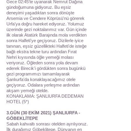
Gece 02:45'te uyanarak Nemrut Dağına
gündoğumuna gidiyoruz. Bu eşsiz
deneyimi yaşadıktan sonra dönüşte
Arsemia ve Cendere Köprüsü'nü görerek
Urfa'ya doğru hareket ediyoruz. Yolumuz
üzerinde gezi noktalarımız var. Gün içinde
ilk olarak Atatürk Barajında mola verdikten
sonra Halfeti'ye geçiyoruz. Dizilerle iyice
tanınan, eşsiz güzellikteki Halfeti'de isteğe
bağlı ekstra tekne turu ardından Fırat
Nehri kıyısında öğle yemeği molası
veriyoruz. Öğleden sonra yola devam
ederek Birecik'i gördükten sonra bugünkü
gezi programımızı tamamlayarak
Şanlıurfa'da konaklayacağımız otele
geçiyoruz. Odalara yerleşme ardından
akşam yemeği otelde.
KONAKLAMA: ŞANLIURFA DEDEMAN
HOTEL (5*)
3.GÜN (30 EKİM 2021) ŞANLIURFA -
GÖBEKLİTEPE
Sabah kahvaltı sonrası otelden ayrılıyoruz.
İlk durağımız Göbeklitepe. Dünyanın en