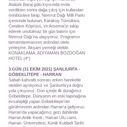
Atatürk Baraj gölü kıyısında mola
verdikten sonra dağa çıkış için kullanılan
minibüslere binip, Nemrut Dağı Milli Parkı
içerisinde bulunan, Karakuş Tümülüsü,
Cendere Köprüsü, ve Arsemia'yı takip
ederek unutulmaz bir gün batımı için
Nemrut Dağı'na ulaşıyoruz. Programın
tamamlanmasının ardından otele
yerleşme. Akşam yemeği otelde.
KONAKLAMA: ADIYAMAN BOZDOĞAN
HOTEL (4*)
3.GÜN (31 EKİM 2021) ŞANLIURFA -
GÖBEKLİTEPE - HARRAN
Sabah kahvaltı sonrası erken hareketle
otelden ayrılıyoruz ve Şanlıurfa'ya doğru
yola çıkıyoruz. Gün içinde ilk durağımız
Göbeklitepe. Dünyanın en eski tapınağına
evsahipliği yapan Göbeklitepe'nin
görülmesinin ardından Harran'a gidiyoruz.
Harran'da yapacağımız gezi dahilinde
Harran Antik Kenti ; Harran Ulu cami,
Harran Üniversitesi, Konik Kubbeli Tarihi