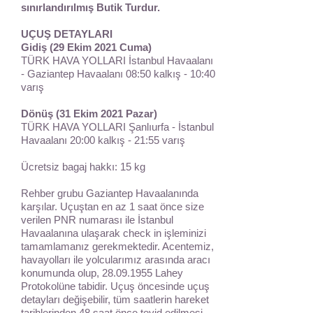
sınırlandırılmış Butik Turdur.
UÇUŞ DETAYLARI
Gidiş (29 Ekim 2021 Cuma)
TÜRK HAVA YOLLARI İstanbul Havaalanı
- Gaziantep Havaalanı 08:50 kalkış - 10:40
varış
Dönüş (31 Ekim 2021 Pazar)
TÜRK HAVA YOLLARI Şanlıurfa - İstanbul
Havaalanı 20:00 kalkış - 21:55 varış
Ücretsiz bagaj hakkı: 15 kg
Rehber grubu Gaziantep Havaalanında
karşılar. Uçuştan en az 1 saat önce size
verilen PNR numarası ile İstanbul
Havaalanına ulaşarak check in işleminizi
tamamlamanız gerekmektedir. Acentemiz,
havayolları ile yolcularımız arasında aracı
konumunda olup,
28.09.1955
Lahey
Protokolüne tabidir. Uçuş öncesinde uçuş
detayları değişebilir, tüm saatlerin hareket
tarihlerinden 48 saat önce teyid edilmesi