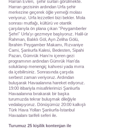
Harran Evleri, şehir surları görülmekte.
Harran gezisinin ardından Urfa şehir
merkezine geçerek öğle yemeği molası
veriyoruz. Urfa lezzetleri bizi bekler. Mola
sonrası mutfağı, kültürü ve otantik
çarşılarıyla ön plana çıkan ''Peygamberler
Şehri'' Urfa'yı gezmeye başlıyoruz. Halil-ür
Rahman, Balıklı Göl, Ayn Zeliha Gölü,
İbrahim Peygamber Makamı, Rızvaniye
Cami, Şanlıurfa Kalesi, Bedesten, Sipahi
Pazarı, Gümrük Hanı'nı içeren gezi
programının ardından Gümrük Han'da
soluklanıp menengiç kahvesi yada mırra
da içebilirsiniz. Sonrasında çarşıda
serbest zaman veriyoruz. Ardından
buluşarak Havaalanına hareket ediyoruz.
19:00 itibariyla misafirlerimizi Şanlıurfa
Havaalanına bırakarak bir başka
turumuzda tekrar buluşmak dileğiyle
vedalaşıyoruz. Dönüşümüz 20:00 kalkışlı
Türk Hava Yolları Şanlıurfa-İstanbul
Havaalanı tarifeli seferi ile.
Turumuz 25 kişilik kontenjan ile