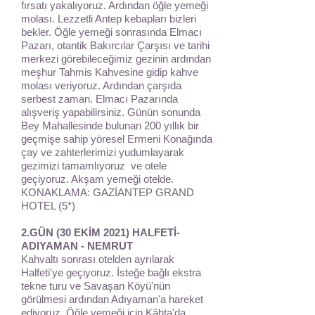
fırsatı yakalıyoruz. Ardından öğle yemeği
molası. Lezzetli Antep kebapları bizleri
bekler. Öğle yemeği sonrasında Elmacı
Pazarı, otantik Bakırcılar Çarşısı ve tarihi
merkezi görebileceğimiz gezinin ardından
meşhur Tahmis Kahvesine gidip kahve
molası veriyoruz. Ardından çarşıda
serbest zaman. Elmacı Pazarında
alışveriş yapabilirsiniz. Günün sonunda
Bey Mahallesinde bulunan 200 yıllık bir
geçmişe sahip yöresel Ermeni Konağında
çay ve zahterlerimizi yudumlayarak
gezimizi tamamlıyoruz ve otele
geçiyoruz. Akşam yemeği otelde.
KONAKLAMA: GAZİANTEP GRAND
HOTEL (5*)
2.GÜN (30 EKİM 2021) HALFETİ-
ADIYAMAN - NEMRUT
Kahvaltı sonrası otelden ayrılarak
Halfeti'ye geçiyoruz. İsteğe bağlı ekstra
tekne turu ve Savaşan Köyü'nün
görülmesi ardından Adıyaman'a hareket
ediyoruz. Öğle yemeği için Kâhta'da