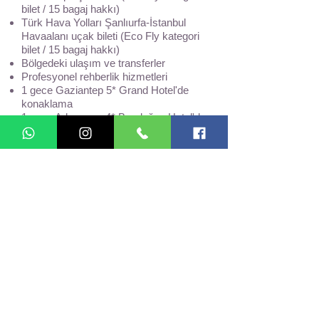
bilet / 15 bagaj hakkı)
Türk Hava Yolları Şanlıurfa-İstanbul
Havaalanı uçak bileti (Eco Fly kategori
bilet / 15 bagaj hakkı)
Bölgedeki ulaşım ve transferler
Profesyonel rehberlik hizmetleri
1 gece Gaziantep 5* Grand Hotel'de
konaklama
1 gece Adıyaman 4* Bozdoğan Hotel'de
konaklama
2 sabah kahvaltısı
2 akşam yemeği
Program dahilindeki çevre gezileri
Zorunlu seyahat sigortası
Nemrut Dağı minibüs ulaşımı
FİYATA DAHİL OLMAYAN
HİZMETLER:
Öğle yemekleri
Akşam yemeklerindeki içecekler
Müze ve ören yeri giriş ücretleri
Halfeti tekne turu (isteğe bağlı)
15 kg. üzeri bagaj ücretleri