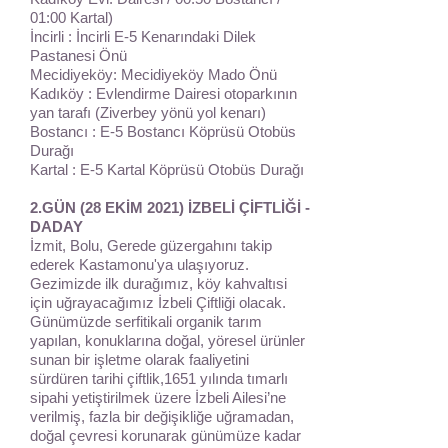
01:00 Kartal)
İncirli : İncirli E-5 Kenarındaki Dilek
Pastanesi Önü
Mecidiyeköy: Mecidiyeköy Mado Önü
Kadıköy : Evlendirme Dairesi otoparkının
yan tarafı (Ziverbey yönü yol kenarı)
Bostancı : E-5 Bostancı Köprüsü Otobüs
Durağı
Kartal : E-5 Kartal Köprüsü Otobüs Durağı
2.GÜN (28 EKİM 2021) İZBELİ ÇİFTLİĞİ -
DADAY
İzmit, Bolu, Gerede güzergahını takip
ederek Kastamonu'ya ulaşıyoruz.
Gezimizde ilk durağımız, köy kahvaltısi
için uğrayacağımız İzbeli Çiftliği olacak.
Günümüzde serfitikali organik tarım
yapılan, konuklarına doğal, yöresel ürünler
sunan bir işletme olarak faaliyetini
sürdüren tarihi çiftlik,1651 yılında tımarlı
sipahi yetiştirilmek üzere İzbeli Ailesi’ne
verilmiş, fazla bir değişikliğe uğramadan,
doğal çevresi korunarak günümüze kadar