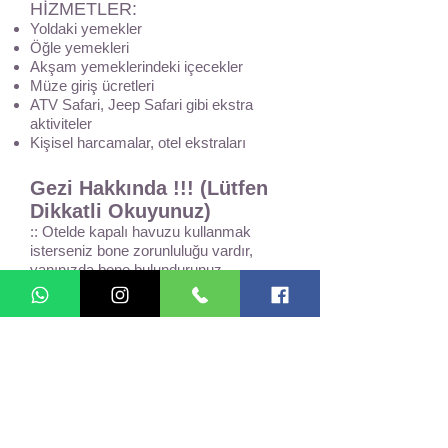
HİZMETLER:
Yoldaki yemekler
Öğle yemekleri
Akşam yemeklerindeki içecekler
Müze giriş ücretleri
ATV Safari, Jeep Safari gibi ekstra
aktiviteler
Kişisel harcamalar, otel ekstraları
Gezi Hakkında !!! (Lütfen
Dikkatli Okuyunuz)
:: Otelde kapalı havuzu kullanmak
isterseniz bone zorunluluğu vardır,
yanınızda bone bulundurunuz.
:: Koltuk yerleşimi rezervasyon sırasına
göre yapılmaktadır.
.: Bu gezi yoğunluklu Doğa gezisidir.
.:Turumuz bir doğa turudur. Çok uzun
olmayan doğa yürüyüşleri içermektedir.
Doğa turunun dinamikleri gereği hava, yol
ve ortam şartlarına göre programda
değişiklikler yapılabilir. Programda belirtilen
süre ve zamanlar değişkenlik gösterebilir.