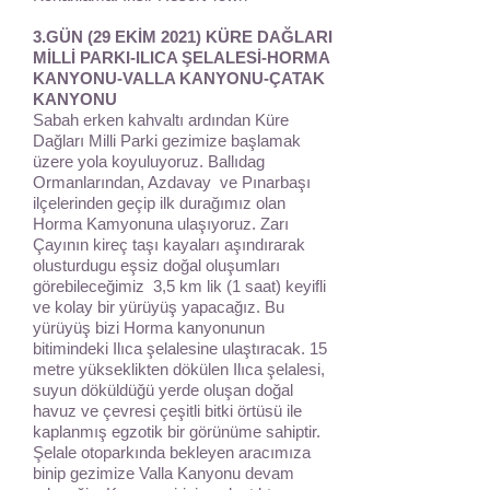
3.GÜN (29 EKİM 2021) KÜRE DAĞLARI
MİLLİ PARKI-ILICA ŞELALESİ-HORMA
KANYONU-VALLA KANYONU-ÇATAK
KANYONU
Sabah erken kahvaltı ardından Küre
Dağları Milli Parki gezimize başlamak
üzere yola koyuluyoruz. Ballıdag
Ormanlarından, Azdavay ve Pınarbaşı
ilçelerinden geçip ilk durağımız olan
Horma Kamyonuna ulaşıyoruz. Zarı
Çayının kireç taşı kayaları aşındırarak
olusturdugu eşsiz doğal oluşumları
görebileceğimiz 3,5 km lik (1 saat) keyifli
ve kolay bir yürüyüş yapacağız. Bu
yürüyüş bizi Horma kanyonunun
bitimindeki Ilıca şelalesine ulaştıracak. 15
metre yükseklikten dökülen Ilıca şelalesi,
suyun döküldüğü yerde oluşan doğal
havuz ve çevresi çeşitli bitki örtüsü ile
kaplanmış egzotik bir görünüme sahiptir.
Şelale otoparkında bekleyen aracımıza
binip gezimize Valla Kanyonu devam