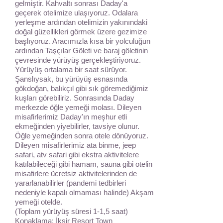
gelmiştir. Kahvaltı sonrası Daday'a
geçerek otelimize ulaşıyoruz. Odalara
yerleşme ardından otelimizin yakınındaki
doğal güzellikleri görmek üzere gezimize
başlıyoruz. Aracımızla kısa bir yolculuğun
ardından Taşçılar Göleti ve baraj göletinin
çevresinde yürüyüş gerçekleştiriyoruz.
Yürüyüş ortalama bir saat sürüyor.
Şanslıysak, bu yürüyüş esnasında
gökdoğan, balıkçıl gibi sık göremediğimiz
kuşları görebiliriz. Sonrasında Daday
merkezde öğle yemeği molası. Dileyen
misafirlerimiz Daday'ın meşhur etli
ekmeğinden yiyebilirler, tavsiye olunur.
Öğle yemeğinden sonra otele dönüyoruz.
Dileyen misafirlerimiz ata binme, jeep
safari, atv safari gibi ekstra aktivitelere
katılabileceği gibi hamam, sauna gibi otelin
misafirlere ücretsiz aktivitelerinden de
yararlanabilirler (pandemi tedbirleri
nedeniyle kapalı olmaması halinde) Akşam
yemeği otelde.
(Toplam yürüyüş süresi 1-1,5 saat)
Konaklama: İksir Resort Town