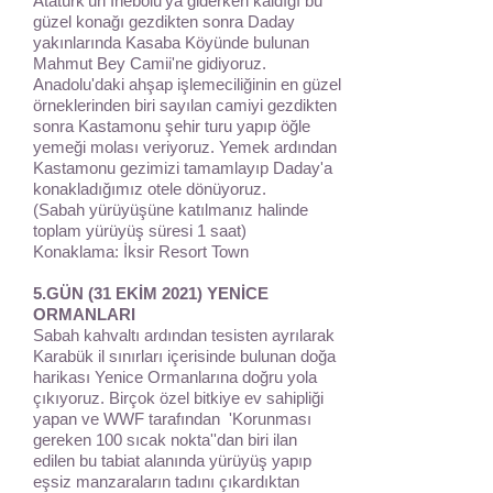
Atatürk'ün İnebolu'ya giderken kaldığı bu
güzel konağı gezdikten sonra Daday
yakınlarında Kasaba Köyünde bulunan
Mahmut Bey Camii'ne gidiyoruz.
Anadolu'daki ahşap işlemeciliğinin en güzel
örneklerinden biri sayılan camiyi gezdikten
sonra Kastamonu şehir turu yapıp öğle
yemeği molası veriyoruz. Yemek ardından
Kastamonu gezimizi tamamlayıp Daday'a
konakladığımız otele dönüyoruz.
(Sabah yürüyüşüne katılmanız halinde
toplam yürüyüş süresi 1 saat)
Konaklama: İksir Resort Town
5.GÜN (31 EKİM 2021) YENİCE
ORMANLARI
Sabah kahvaltı ardından tesisten ayrılarak
Karabük il sınırları içerisinde bulunan doğa
harikası Yenice Ormanlarına doğru yola
çıkıyoruz. Birçok özel bitkiye ev sahipliği
yapan ve WWF tarafından 'Korunması
gereken 100 sıcak nokta''dan biri ilan
edilen bu tabiat alanında yürüyüş yapıp
eşsiz manzaraların tadını çıkardıktan