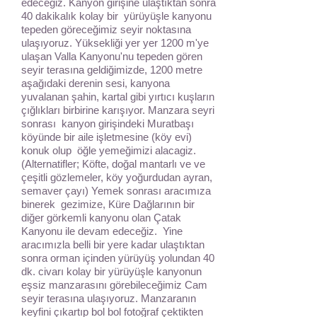
edeceğiz. Kanyon girişine ulaştıktan sonra
40 dakikalık kolay bir yürüyüşle kanyonu
tepeden göreceğimiz seyir noktasına
ulaşıyoruz. Yüksekliği yer yer 1200 m'ye
ulaşan Valla Kanyonu'nu tepeden gören
seyir terasına geldiğimizde, 1200 metre
aşağıdaki derenin sesi, kanyona
yuvalanan şahin, kartal gibi yırtıcı kuşların
çığlıkları birbirine karışıyor. Manzara seyri
sonrası kanyon girişindeki Muratbaşı
köyünde bir aile işletmesine (köy evi)
konuk olup öğle yemeğimizi alacagiz.
(Alternatifler; Köfte, doğal mantarlı ve ve
çeşitli gözlemeler, köy yoğurdudan ayran,
semaver çayı) Yemek sonrası aracımıza
binerek gezimize, Küre Dağlarının bir
diğer görkemli kanyonu olan Çatak
Kanyonu ile devam edeceğiz. Yine
aracımızla belli bir yere kadar ulaştıktan
sonra orman içinden yürüyüş yolundan 40
dk. civarı kolay bir yürüyüşle kanyonun
eşsiz manzarasını görebileceğimiz Cam
seyir terasına ulaşıyoruz. Manzaranın
keyfini çıkartıp bol bol fotoğraf çektikten