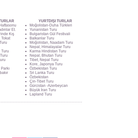
 TURLAR
YURTDIŞI TURLAR
 Haftasonu
Moğolistan-Duha Türkleri
dınlar Et.
Yunanistan Turu
rinde Kış
Bulgaristan Gül Festivali
 Tokat
Balkanlar Turu
Turu
Moğolistan, Naadam Turu
Nepal, Himalayalar Turu
e Turu
Karma Hindistan Turu
 Turu
Nepal, Bhutan Turu
Turu
Tibet, Nepal Turu
Kore, Japonya Turu
 Parkı
Özbekistan Turu
bakır
Sri Lanka Turu
Özbekistan
Çin-Tibet Turu
Gürcistan -Azerbeycan
Büyük İran Turu
Lapland Turu