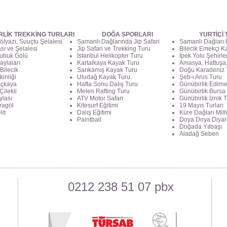
RLİK TREKKİNG TURLARI
DOĞA SPORLARI
YURTİÇİ
ölyazı, Suuçtu Şelalesi
Samanlı Dağlarında Jip Safari
Samanlı Dağları
ası ve Şelalesi
Jip Safari ve Trekking Turu
Bilecik Emekçi Ka
ubuk Gölü
İstanbul Helikopter Turu
İpek Yolu Şehirle
aylaları
Kartalkaya Kayak Turu
Amasya, Hattuşa,
Bilecik
Sarıkamış Kayak Turu
Doğu Karadeniz 
kinliği
Uludağ Kayak Turu
Şeb-i Arus Turu
lıçkaya
Hafta Sonu Dalış Turu
Günübirlik Edirn
Çilekli
Melen Rafting Turu
Günübirlik Bursa
ylası
ATV Motor Safari
Günübirlik İznik 
aragöl
Kitesurf Eğitimi
19 Mayıs Turları
lit
Dalış Eğitimi
Küre Dağları Milli
Paintball
Doya Doya Diyar
Doğada Yılbaşı
Aladağ Seben
0212 238 51 07 pbx
t Cd.