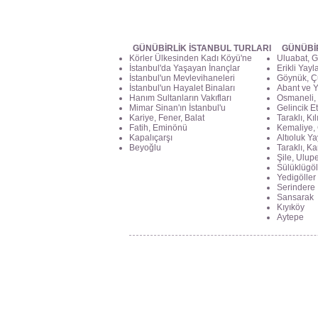
GÜNÜBİRLİK İSTANBUL TURLARI
GÜNÜBİ
Körler Ülkesinden Kadı Köyü'ne
Uluabat, G
İstanbul'da Yaşayan İnançlar
Erikli Yayl
İstanbul'un Mevlevihaneleri
Göynük, Ç
İstanbul'un Hayalet Binaları
Abant ve Y
Hanım Sultanların Vakıfları
Osmaneli, 
Mimar Sinan'ın İstanbul'u
Gelincik Et
Kariye, Fener, Balat
Taraklı, Kı
Fatih, Eminönü
Kemaliye, 
Kapalıçarşı
Altıoluk Ya
Beyoğlu
Taraklı, K
Şile, Ulupe
Sülüklügöl
Yedigöller
Serindere
Sansarak
Kıyıköy
Aytepe
Haliç Fener Mevki
Yavuz Sultan Selim Mah. Dr.Sadık Ahme