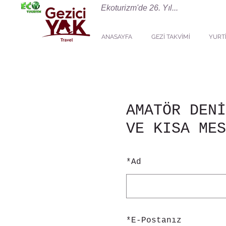
Ekoturizm'de 26. Yıl...
ANASAYFA
GEZİ TAKVİMİ
YURTİ
AMATÖR DENİ
VE KISA MES
*
Ad
*
E-Postanız