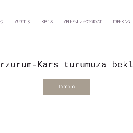
Çİ
YURTDIŞI
KIBRIS
YELKENLİ/MOTORYAT
TREKKING
rzurum-Kars turumuza bek
Tamam