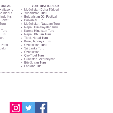
 TURLAR
YURTDIŞI TURLAR
 Haftasonu
Moğolistan-Duha Türkleri
dınlar Et.
Yunanistan Turu
rinde Kış
Bulgaristan Gül Festivali
 Tokat
Balkanlar Turu
Turu
Moğolistan, Naadam Turu
Nepal, Himalayalar Turu
e Turu
Karma Hindistan Turu
 Turu
Nepal, Bhutan Turu
Turu
Tibet, Nepal Turu
Kore, Japonya Turu
 Parkı
Özbekistan Turu
bakır
Sri Lanka Turu
Özbekistan
Çin-Tibet Turu
Gürcistan -Azerbeycan
Büyük İran Turu
Lapland Turu