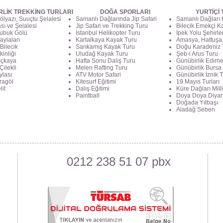
RLİK TREKKİNG TURLARI
DOĞA SPORLARI
YURTİÇİ
ölyazı, Suuçtu Şelalesi
Samanlı Dağlarında Jip Safari
Samanlı Dağları
ası ve Şelalesi
Jip Safari ve Trekking Turu
Bilecik Emekçi Ka
ubuk Gölü
İstanbul Helikopter Turu
İpek Yolu Şehirle
aylaları
Kartalkaya Kayak Turu
Amasya, Hattuşa,
Bilecik
Sarıkamış Kayak Turu
Doğu Karadeniz 
kinliği
Uludağ Kayak Turu
Şeb-i Arus Turu
lıçkaya
Hafta Sonu Dalış Turu
Günübirlik Edirn
Çilekli
Melen Rafting Turu
Günübirlik Bursa
ylası
ATV Motor Safari
Günübirlik İznik 
aragöl
Kitesurf Eğitimi
19 Mayıs Turları
lit
Dalış Eğitimi
Küre Dağları Milli
Paintball
Doya Doya Diyar
Doğada Yılbaşı
Aladağ Seben
0212 238 51 07 pbx
t Cd.