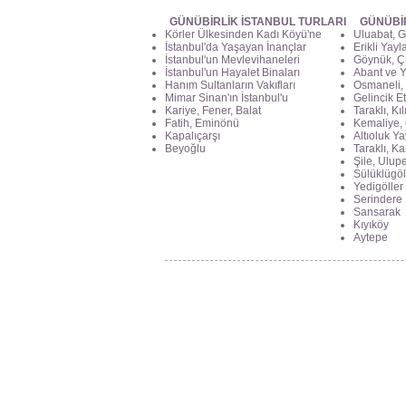
GÜNÜBİRLİK İSTANBUL TURLARI
GÜNÜBİ
Körler Ülkesinden Kadı Köyü'ne
Uluabat, G
İstanbul'da Yaşayan İnançlar
Erikli Yayl
İstanbul'un Mevlevihaneleri
Göynük, Ç
İstanbul'un Hayalet Binaları
Abant ve Y
Hanım Sultanların Vakıfları
Osmaneli, 
Mimar Sinan'ın İstanbul'u
Gelincik Et
Kariye, Fener, Balat
Taraklı, Kı
Fatih, Eminönü
Kemaliye, 
Kapalıçarşı
Altıoluk Ya
Beyoğlu
Taraklı, K
Şile, Ulupe
Sülüklügöl
Yedigöller
Serindere
Sansarak
Kıyıköy
Aytepe
Haliç Fener Mevki
Yavuz Sultan Selim Mah. Dr.Sadık Ahme
No:18 Fatih, İstanbul, Türkiye
info@geziciyak.com