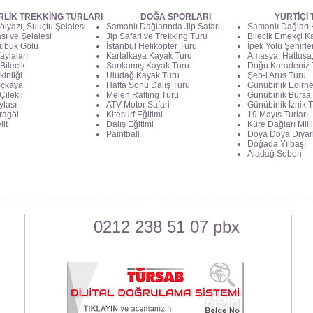
RLİK TREKKİNG TURLARI
DOĞA SPORLARI
YURTİÇİ
ölyazı, Suuçtu Şelalesi
Samanlı Dağlarında Jip Safari
Samanlı Dağları
ası ve Şelalesi
Jip Safari ve Trekking Turu
Bilecik Emekçi Ka
ubuk Gölü
İstanbul Helikopter Turu
İpek Yolu Şehirle
aylaları
Kartalkaya Kayak Turu
Amasya, Hattuşa,
Bilecik
Sarıkamış Kayak Turu
Doğu Karadeniz 
kinliği
Uludağ Kayak Turu
Şeb-i Arus Turu
lıçkaya
Hafta Sonu Dalış Turu
Günübirlik Edirn
Çilekli
Melen Rafting Turu
Günübirlik Bursa
ylası
ATV Motor Safari
Günübirlik İznik 
aragöl
Kitesurf Eğitimi
19 Mayıs Turları
lit
Dalış Eğitimi
Küre Dağları Milli
Paintball
Doya Doya Diyar
Doğada Yılbaşı
Aladağ Seben
0212 238 51 07 pbx
t Cd.