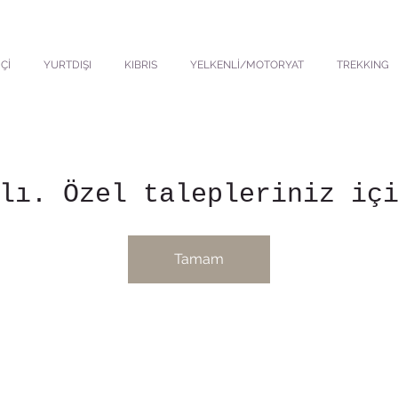
Çİ
YURTDIŞI
KIBRIS
YELKENLİ/MOTORYAT
TREKKING
lı. Özel talepleriniz iç
Tamam