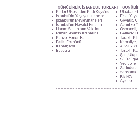
GÜNÜBİRLİK İSTANBUL TURLARI
GÜNÜBİ
Körler Ülkesinden Kadı Köyü'ne
Uluabat, G
İstanbul'da Yaşayan İnançlar
Erikli Yayl
İstanbul'un Mevlevihaneleri
Göynük, Ç
İstanbul'un Hayalet Binaları
Abant ve Y
Hanım Sultanların Vakıfları
Osmaneli, 
Mimar Sinan'ın İstanbul'u
Gelincik Et
Kariye, Fener, Balat
Taraklı, Kı
Fatih, Eminönü
Kemaliye, 
Kapalıçarşı
Altıoluk Ya
Beyoğlu
Taraklı, K
Şile, Ulupe
Sülüklügöl
Yedigöller
Serindere
Sansarak
Kıyıköy
Aytepe
Haliç Fener Mevki
Yavuz Sultan Selim Mah. Dr.Sadık Ahme
No:18 Fatih, İstanbul, Türkiye
info@geziciyak.com