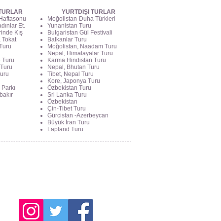
 TURLAR
YURTDIŞI TURLAR
 Haftasonu
Moğolistan-Duha Türkleri
dınlar Et.
Yunanistan Turu
rinde Kış
Bulgaristan Gül Festivali
 Tokat
Balkanlar Turu
Turu
Moğolistan, Naadam Turu
Nepal, Himalayalar Turu
e Turu
Karma Hindistan Turu
 Turu
Nepal, Bhutan Turu
Turu
Tibet, Nepal Turu
Kore, Japonya Turu
 Parkı
Özbekistan Turu
bakır
Sri Lanka Turu
Özbekistan
Çin-Tibet Turu
Gürcistan -Azerbeycan
Büyük İran Turu
Lapland Turu