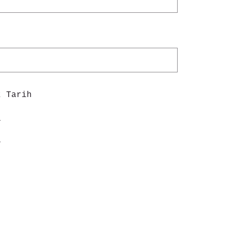
z Tarih
1
1