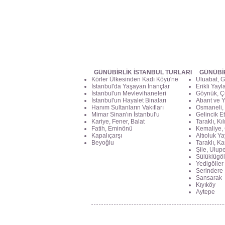
GÜNÜBİRLİK İSTANBUL TURLARI
GÜNÜBİ
Körler Ülkesinden Kadı Köyü'ne
Uluabat, G
İstanbul'da Yaşayan İnançlar
Erikli Yayl
İstanbul'un Mevlevihaneleri
Göynük, Ç
İstanbul'un Hayalet Binaları
Abant ve Y
Hanım Sultanların Vakıfları
Osmaneli, 
Mimar Sinan'ın İstanbul'u
Gelincik Et
Kariye, Fener, Balat
Taraklı, Kı
Fatih, Eminönü
Kemaliye, 
Kapalıçarşı
Altıoluk Ya
Beyoğlu
Taraklı, K
Şile, Ulupe
Sülüklügöl
Yedigöller
Serindere
Sansarak
Kıyıköy
Aytepe