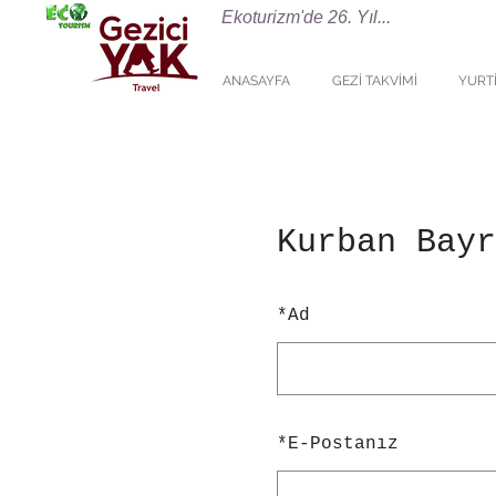
Ekoturizm'de 26. Yıl...
ANASAYFA
GEZİ TAKVİMİ
YURTİ
Kurban Bayr
*
Ad
*
E-Postanız