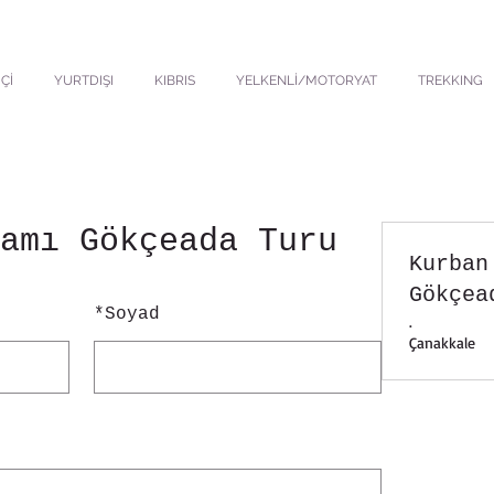
Çİ
YURTDIŞI
KIBRIS
YELKENLİ/MOTORYAT
TREKKING
amı Gökçeada Turu
Kurban
Gökçea
*
Soyad
.
Çanakkale