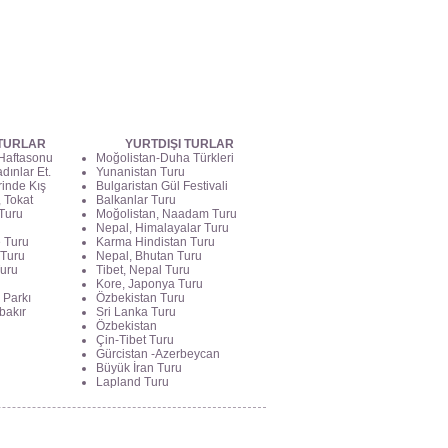
 TURLAR
YURTDIŞI TURLAR
 Haftasonu
Moğolistan-Duha Türkleri
dınlar Et.
Yunanistan Turu
rinde Kış
Bulgaristan Gül Festivali
 Tokat
Balkanlar Turu
Turu
Moğolistan, Naadam Turu
Nepal, Himalayalar Turu
e Turu
Karma Hindistan Turu
 Turu
Nepal, Bhutan Turu
Turu
Tibet, Nepal Turu
Kore, Japonya Turu
 Parkı
Özbekistan Turu
bakır
Sri Lanka Turu
Özbekistan
Çin-Tibet Turu
Gürcistan -Azerbeycan
Büyük İran Turu
Lapland Turu