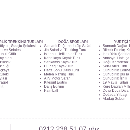
RLİK TREKKİNG TURLARI
DOĞA SPORLARI
YURTİÇİ
ölyazı, Suuçtu Şelalesi
Samanlı Dağlarında Jip Safari
Samanlı Dağları
ası ve Şelalesi
Jip Safari ve Trekking Turu
Bilecik Emekçi Ka
ubuk Gölü
İstanbul Helikopter Turu
İpek Yolu Şehirle
aylaları
Kartalkaya Kayak Turu
Amasya, Hattuşa,
Bilecik
Sarıkamış Kayak Turu
Doğu Karadeniz 
kinliği
Uludağ Kayak Turu
Şeb-i Arus Turu
lıçkaya
Hafta Sonu Dalış Turu
Günübirlik Edirn
Çilekli
Melen Rafting Turu
Günübirlik Bursa
ylası
ATV Motor Safari
Günübirlik İznik 
aragöl
Kitesurf Eğitimi
19 Mayıs Turları
lit
Dalış Eğitimi
Küre Dağları Milli
Paintball
Doya Doya Diyar
Doğada Yılbaşı
Aladağ Seben
0212 238 51 07 pbx