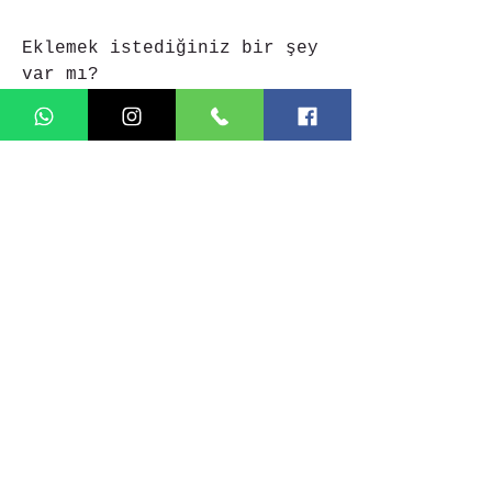
Eklemek istediğiniz bir şey
var mı?
KAYIT
0212 238 51 07
pbx