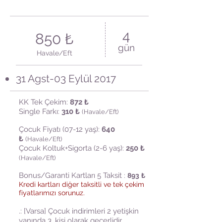
4
850 ₺
gün
Havale/Eft
31 Agst-03 Eylül 2017
KK Tek Çekim:
872
₺
Single Farkı:
310 ₺
(Havale/Eft)
Çocuk Fiyatı (07-12 yaş):
640
₺
(Havale/Eft)
Çocuk Koltuk+Sigorta (2-6 yaş):
250 ₺
(Havale/Eft)
Bonus/Garanti Kartları 5 Taksit
:
893
₺
Kredi kartları diğer taksitli ve tek çekim
fiyatlarımızı sorunuz.
.: [Varsa] Çocuk indirimleri 2 yetişkin
yanında 3. kişi olarak geçerlidir.