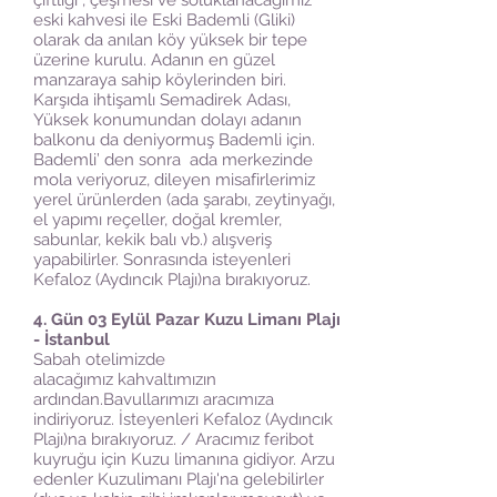
çiftliği , çeşmesi ve soluklanacağımız
eski kahvesi ile Eski Bademli (Gliki)
olarak da anılan köy yüksek bir tepe
üzerine kurulu. Adanın en güzel
manzaraya sahip köylerinden biri.
Karşıda ihtişamlı Semadirek Adası,
Yüksek konumundan dolayı adanın
balkonu da deniyormuş Bademli için.
Bademli’ den sonra ada merkezinde
mola veriyoruz, dileyen misafirlerimiz
yerel ürünlerden (ada şarabı, zeytinyağı,
el yapımı reçeller, doğal kremler,
sabunlar, kekik balı vb.) alışveriş
yapabilirler. Sonrasında isteyenleri
Kefaloz (Aydıncık Plajı)na bırakıyoruz.
4. Gün 03 Eylül Pazar Kuzu Limanı Plajı
- İstanbul
Sabah otelimizde
alacağımız kahvaltımızın
ardından.Bavullarımızı aracımıza
indiriyoruz. İsteyenleri Kefaloz (Aydıncık
Plajı)na bırakıyoruz. / Aracımız feribot
kuyruğu için Kuzu limanına gidiyor. Arzu
edenler Kuzulimanı Plajı'na gelebilirler