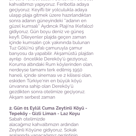
kahvaltımızı yapıyoruz. Feribotla adaya
geçiyoruz. Keyifli bir yolculukla adaya
ulaşıp plaja gitmek üzere hazırlandıktan
sonra adanın güneyindeki ''adanın en
güzel kumsalı'' Aydıncık Plajı'na (Kefaloz)
gidiyoruz. Gün boyu deniz ve güneş
keyfi. Dileyenler plajda geçen zaman
içinde kumsalın çok yakınında bulunan
Tuz Gölü'nü şifalı çamuruyla çamur
banyosu da yapabilir. Akşamüstü plajdan
ayrılıp öncelikle Dereköy'ü geziyoruz.
Koruma altındaki Rum köylerinden olan,
nerdeyse tamamı terk edilmiş 1950
haneli, içinde sineması ve 2 kilisesi olan,
eskiden Türkiye'nin en büyük köyü
ünvanına sahip olan Dereköy'ü
gezdikten sonra otelimize geçiyoruz.
Akşam serbest zaman
2. Gün 01 Eylül Cuma Zeytinli Köyü -
Tepeköy - Gizli Liman - Laz Koyu
Sabah otelimizde
alacağımız kahvaltımızın ardından
Zeytinli Köyüne gidiyoruz. Sokak
aralarında yapacağımız gezintinin