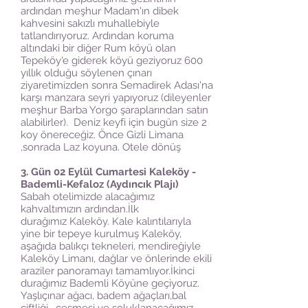
ardından meşhur Madam'ın dibek
kahvesini sakızlı muhallebiyle
tatlandırıyoruz. Ardından koruma
altındaki bir diğer Rum köyü olan
Tepeköy'e giderek köyü geziyoruz 600
yıllık olduğu söylenen çınarı
ziyaretimizden sonra Semadirek Adası'na
karşı manzara seyri yapıyoruz (dileyenler
meşhur Barba Yorgo şaraplarından satın
alabilirler). Deniz keyfi için bugün size 2
koy önereceğiz. Önce Gizli Limana
,sonrada Laz koyuna. Otele dönüş
3. Gün 02 Eylül Cumartesi Kaleköy -
Bademli-Kefaloz (Aydıncık Plajı)
Sabah otelimizde alacağımız
kahvaltımızın ardından.İlk
durağımız Kaleköy. Kale kalıntılarıyla
yine bir tepeye kurulmuş Kaleköy,
aşağıda balıkçı tekneleri, mendireğiyle
Kaleköy Limanı, dağlar ve önlerinde ekili
araziler panoramayı tamamlıyor.İkinci
durağımız Bademli Köyüne geçiyoruz.
Yaşlıçınar ağacı, badem ağaçları,bal