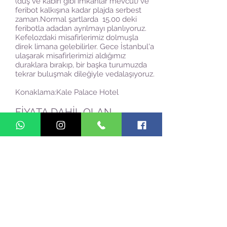
(duş ve kabin gibi imkanlar mevcut) ve
feribot kalkışına kadar plajda serbest
zaman.Normal şartlarda 15.00 deki
feribotla adadan ayrılmayı planlıyoruz.
Kefelozdaki misafirlerimiz dolmuşla
direk limana gelebilirler. Gece İstanbul'a
ulaşarak misafirlerimizi aldığımız
duraklara bırakıp, bir başka turumuzda
tekrar buluşmak dileğiyle vedalaşıyoruz.
Konaklama:Kale Palace Hotel
FİYATA DAHİL OLAN
HİZMETLER:
Ulaşım
Feribot geçiş ücreti
Rehberlik hizmeti
3 gece yarım pansiyon konaklama (Açık
büfe 3 sabah kahvaltısı ve 3 akşam
yemeği dahil)
TÜRSAB zorunlu + Seyahat Sağlık
Sigortası
KDV