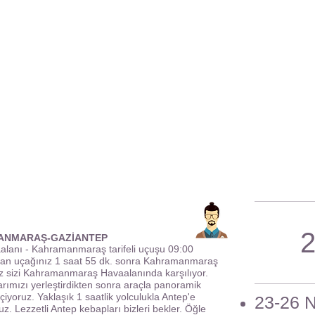
2
MANMARAŞ-GAZİANTEP
aalanı - Kahramanmaraş tarifeli uçuşu 09:00
alkan uçağınız 1 saat 55 dk. sonra Kahramanmaraş
z sizi Kahramanmaraş Havaalanında karşılıyor.
ımızı yerleştirdikten sonra araçla panoramik
iyoruz. Yaklaşık 1 saatlik yolculukla Antep'e
23-26 
z. Lezzetli Antep kebapları bizleri bekler. Öğle