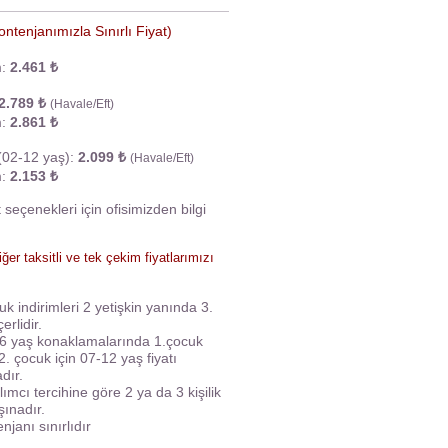
ontenjanımızla Sınırlı Fiyat)​
m:
2.461 ₺
2.789 ₺
(Havale/Eft)
m:
2.861 ₺
(02-12 yaş):
2.099 ₺
(Havale/Eft)
m:
2.153 ₺
t seçenekleri için ofisimizden bilgi
iğer taksitli ve tek çekim fiyatlarımızı
Hemşin Yaylaları Turu
uk indirimleri 2 yetişkin yanında 3.
erlidir.
06 yaş konaklamalarında 1.çocuk
2. çocuk için 07-12 yaş fiyatı
dır.
Ne zaman
ılımcı tercihine göre 2 ya da 3 kişilik
şınadır.
.
enjanı sınırlıdır