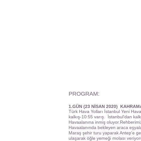
PROGRAM:
1.GÜN (23 NİSAN 2020) KAHRA
Türk Hava Yolları İstanbul Yeni Hav
kalkış-10:55 varış. İstanbul'dan k
Havaalanına inmiş oluyor.Rehberimi
Havaalanında bekleyen araca eşyalar
Maraş şehir turu yaparak Antep'e geç
ulaşarak öğle yemeği molası veriyoru