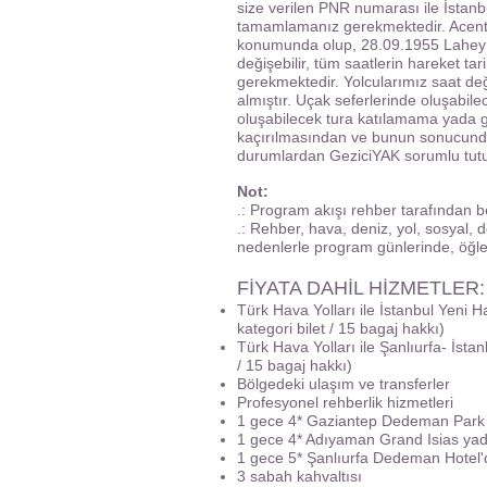
size verilen PNR numarası ile İstanb
tamamlamanız gerekmektedir. Acentem
konumunda olup, 28.09.1955 Lahey P
değişebilir, tüm saatlerin hareket ta
gerekmektedir. Yolcularımız saat değiş
almıştır. Uçak seferlerinde oluşabil
oluşabilecek tura katılamama yada g
kaçırılmasından ve bunun sonucunda
durumlardan GeziciYAK sorumlu tut
Not:
.: Program akışı rehber tarafından bel
.: Rehber, hava, deniz, yol, sosyal,
nedenlerle program günlerinde, öğle 
FİYATA DAHİL HİZMETLER:
Türk Hava Yolları ile İstanbul Yeni 
kategori bilet / 15 bagaj hakkı)
Türk Hava Yolları ile Şanlıurfa- İstan
/ 15 bagaj hakkı)
Bölgedeki ulaşım ve transferler
Profesyonel rehberlik hizmetleri
1 gece 4* Gaziantep Dedeman Park
1 gece 4* Adıyaman Grand Isias ya
1 gece 5* Şanlıurfa Dedeman Hotel
3 sabah kahvaltısı