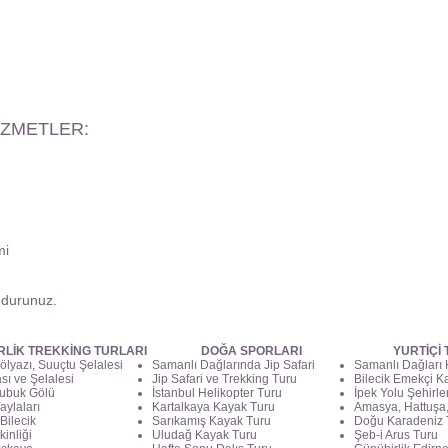
İZMETLER:
mi
ndurunuz.
RLİK TREKKİNG TURLARI
DOĞA SPORLARI
YURTİÇİ
ölyazı, Suuçtu Şelalesi
Samanlı Dağlarında Jip Safari
Samanlı Dağları
ası ve Şelalesi
Jip Safari ve Trekking Turu
Bilecik Emekçi Ka
ubuk Gölü
İstanbul Helikopter Turu
İpek Yolu Şehirle
aylaları
Kartalkaya Kayak Turu
Amasya, Hattuşa,
Bilecik
Sarıkamış Kayak Turu
Doğu Karadeniz 
kinliği
Uludağ Kayak Turu
Şeb-i Arus Turu