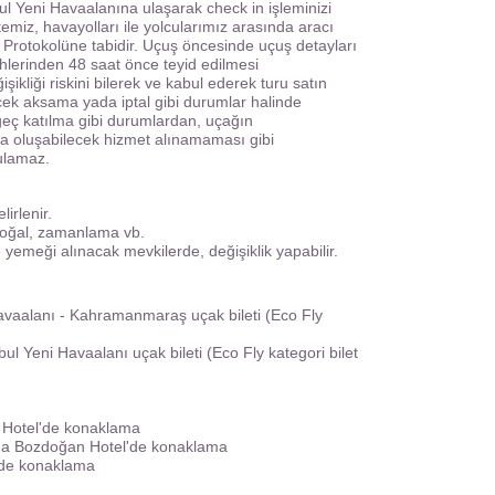
ul Yeni Havaalanına ulaşarak check in işleminizi
iz, havayolları ile yolcularımız arasında aracı
rotokolüne tabidir. Uçuş öncesinde uçuş detayları
rihlerinden 48 saat önce teyid edilmesi
ikliği riskini bilerek ve kabul ederek turu satın
ecek aksama yada iptal gibi durumlar halinde
eç katılma gibi durumlardan, uçağın
 oluşabilecek hizmet alınamaması gibi
ulamaz.
irlenir.
 doğal, zamanlama vb.
yemeği alınacak mevkilerde, değişiklik yapabilir.
Havaalanı - Kahramanmaraş uçak bileti (Eco Fly
bul Yeni Havaalanı uçak bileti (Eco Fly kategori bilet
 Hotel'de konaklama
da Bozdoğan Hotel'de konaklama
'de konaklama