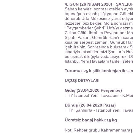
4. GÜN (26 NİSAN 2020) ŞANLI
Sabah kahvaltı sonrası otelden ayrıl
tapınağına evsahipliği yapan Göbekl
dönerek Urfa Müzesini ziyaret ediyo
lezzetleri bizi bekler. Mola sonrası m
''Peygamberler Şehri'' Urfa'yı gezme
Zeliha Gölü, İbrahim Peygamber Mak
Sipahi Pazarı, Gümrük Hanı'nı içeren
kısa bir serbest zaman. Gümrük Han
içebilirsiniz. Sonrasında buluşarak 
itibariyla misafirlerimizi Şanlıurfa 
buluşmak dileğiyle vedalaşıyoruz. D
İstanbul Yeni Havaalanı tarifeli seferi 
Turumuz 25 kişilik kontenjan ile sın
UÇUŞ DETAYLARI
Gidiş (23.04.2020 Perşembe)
THY İstanbul Yeni Havaalanı - K.Mar
Dönüş (26.04.2020 Pazar)
THY Şanlıurfa - İstanbul Yeni Havaal
Ücretsiz bagaj hakkı: 15 kg
Not: Rehber grubu Kahramanmaraş H