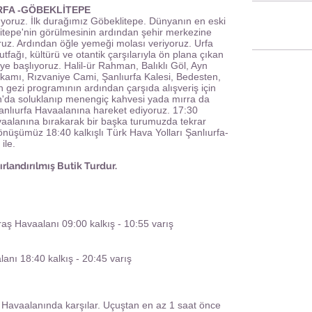
URFA -GÖBEKLİTEPE
ıyoruz. İlk durağımız Göbeklitepe. Dünyanın en eski
itepe'nin görülmesinin ardından şehir merkezine
ruz. Ardından öğle yemeği molası veriyoruz. Urfa
utfağı, kültürü ve otantik çarşılarıyla ön plana çıkan
ye başlıyoruz. Halil-ür Rahman, Balıklı Göl, Ayn
amı, Rızvaniye Cami, Şanlıurfa Kalesi, Bedesten,
 gezi programının ardından çarşıda alışveriş için
'da soluklanıp menengiç kahvesi yada mırra da
Şanlıurfa Havaalanına hareket ediyoruz. 17:30
Havaalanına bırakarak bir başka turumuzda tekrar
önüşümüz 18:40 kalkışlı Türk Hava Yolları Şanlıurfa-
ile.
ırlandırılmış Butik Turdur.
aş Havaalanı 09:00 kalkış - 10:55 varış
anı 18:40 kalkış - 20:45 varış
avaalanında karşılar. Uçuştan en az 1 saat önce