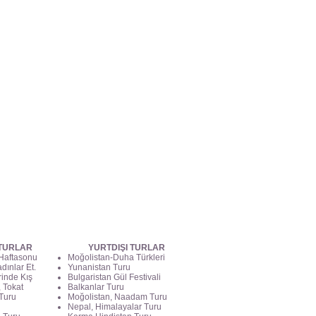
 TURLAR
YURTDIŞI TURLAR
 Haftasonu
Moğolistan-Duha Türkleri
dınlar Et.
Yunanistan Turu
rinde Kış
Bulgaristan Gül Festivali
 Tokat
Balkanlar Turu
Turu
Moğolistan, Naadam Turu
Nepal, Himalayalar Turu