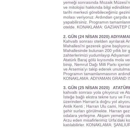
yemeği sonrasında Mozaik Müzesi'ni 
ve mitolojisi hakkında bilgi edindikt
tarihi merkezi görebileceğimiz gezi
molası veriyoruz. Ardından çarşıda 
yapabilirsiniz. Programın tamamlan
otelde. KONAKLAMA: GAZİANTEP 
2. GÜN (24 NİSAN 2020) ADIYAM
Kahvaltı sonrası otelden ayrılarak An
Mahallesi'ni gezerek güne başlıyor
Mahallesinde bulunan 200 yıllık bir
zahterlerimizi yudumlayıp Adıyaman'
Atatürk Baraj gölü kıyısında mola ver
binip, Nemrut Dağı Milli Parkı içer
ve Arsemia'yı takip ederek unutulmaz
Programın tamamlanmasının ardında
KONAKLAMA: ADIYAMAN GRAND IS
3. GÜN (25 NİSAN 2020) ATATÜR
kahvaltı sonrası yola çıkıyoruz ve At
İsteğe bağlı ekstra tekne turu ve Fı
üzerinden Harran'a doğru yol alıyor
Antik Kenti ; Harran Ulu cami, Harra
şehir surları görülmekte. Harran gez
odalara yerleşme. Akşam yemeği ote
Arzu eden misafirlerimiz Urfa'daki 
katılabilirler. KONAKLAMA: ŞANL