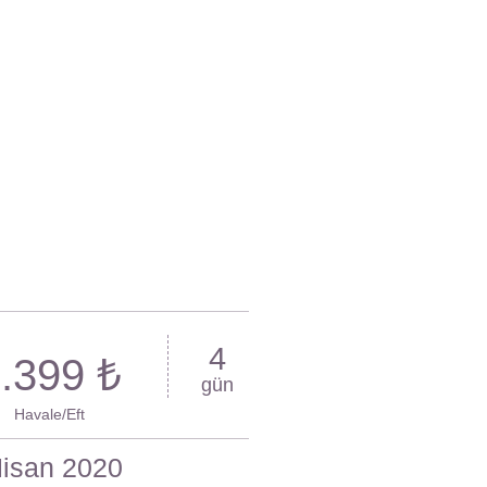
4
.399 ₺
gün
Havale/Eft
Nisan 2020