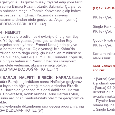
geziyoruz. Bu güzel müzeyi ziyaret edip yöre tarihi
en sonra Elmacı Pazarı, otantik Bakırcılar Çarşısı ve
(Uçak Bileti K
nin ardından meşhur Tahmis Kahvesine gidip kahve
serbest zaman. Elmacı Pazarında alışveriş
KK Tek Çeki
masının ardından otele geçiyoruz. Akşam yemeği
DEDEMAN PARK HOTEL (4*)
Single Farkı:
KK Tek Çeki
AN - NEMRUT
tep'in restore edilen eski evleriyle öne çıkan Bey
Çocuk Fiyatı 
uz. Yürüyerek yapacağımız gezi ardından Bey
 geçmişe sahip yöresel Ermeni Konağında çay ve
KK Tek Çeki
a hareket ediyoruz. Öğle yemeği için Kâhta'da
dikten sonra dağa çıkış için kullanılan minibüslere
Kartlara taksi
isinde bulunan, Karakuş Tümülüsü, Cendere Köprüsü,
alabilirsiniz
 bir gün batımı için Nemrut Dağı'na ulaşıyoruz.
n otele yerleşme, akşam yemeği otelde.
Kredi kartları d
IAS YADA BOZDOĞAN HOTEL (4*)
sorunuz.
K BARAJI - HALFETİ - BİRECİK - HARRAN
Sabah
.: [Varsa] Çoc
atürk Barajı'nı gördükten sonra Halfeti'ye geçiyoruz.
kişi olarak geç
rat kıyısında öğle yemeği molası ardından Birecik
: [Varsa] 02-
uz. Harran'da yapacağımız gezi dahilinde Harran
ücretsiz olup 
n Üniversitesi, Konik Kubbeli Tarihi Harran Evleri,
uygulanmakta
isinin ardından Şanlıurfa'daki otelimize geçiyoruz ve
.: Fiyatlar kat
lde.
odada kişi ba
konukevlerinde düzenlenen sıra gecesi programlarına
.: Single kont
IURFA DEDEMAN HOTEL (5*)