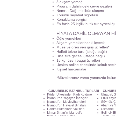
3 akşam yemeği
Program dahilindeki çevre gezileri
Nemrut Dağı minibüs ulaşımı
Zorunlu seyahat sigortası
Konaklama vergisi
En fazla 25 kişilik butik tur ayrıcalığı
FİYATA DAHİL OLMAYAN H
Öğle yemekleri
Akşam yemeklerindeki içecek
Müze ve ören yeri giriş ücretleri*
Halfeti tekne turu (isteğe bağlı)
Urfa sıra gecesi (isteğe bağlı)
15 kg. üzeri bagaj ücretleri
Uçakta online checkinde koltuk seçi
Kişisel harcamalar
*Müzekartınız varsa yanınızda bulu
GÜNÜBİRLİK İSTANBUL TURLARI
GÜNÜBİ
Körler Ülkesinden Kadı Köyü'ne
Uluabat, G
İstanbul'da Yaşayan İnançlar
Erikli Yayl
İstanbul'un Mevlevihaneleri
Göynük, Ç
İstanbul'un Hayalet Binaları
Abant ve Y
Hanım Sultanların Vakıfları
Osmaneli, 
Mimar Sinan'ın İstanbul'u
Gelincik Et