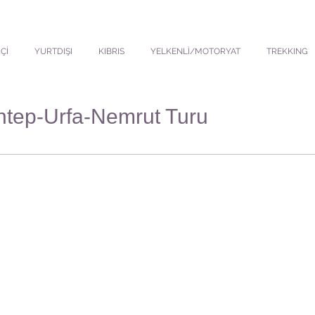
Çİ
YURTDIŞI
KIBRIS
YELKENLİ/MOTORYAT
TREKKING
ntep-Urfa-Nemrut Turu