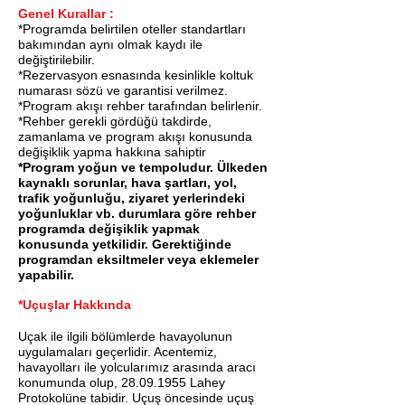
Genel Kurallar :
*Programda belirtilen oteller standartları
bakımından aynı olmak kaydı ile
değiştirilebilir.
*Rezervasyon esnasında kesinlikle koltuk
numarası sözü ve garantisi verilmez.
*Program akışı rehber tarafından belirlenir.
*Rehber gerekli gördüğü takdirde,
zamanlama ve program akışı konusunda
değişiklik yapma hakkına sahiptir
*Program yoğun ve tempoludur. Ülkeden
kaynaklı sorunlar, hava şartları, yol,
trafik yoğunluğu, ziyaret yerlerindeki
yoğunluklar vb. durumlara göre rehber
programda değişiklik yapmak
konusunda yetkilidir. Gerektiğinde
programdan eksiltmeler veya eklemeler
yapabilir.
*Uçuşlar Hakkında
Uçak ile ilgili bölümlerde havayolunun
uygulamaları geçerlidir. Acentemiz,
havayolları ile yolcularımız arasında aracı
konumunda olup,
28.09.1955
Lahey
Protokolüne tabidir. Uçuş öncesinde uçuş