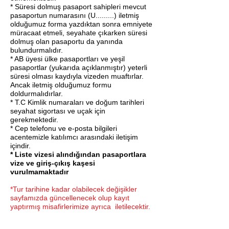
* Süresi dolmuş pasaport sahipleri mevcut
pasaportun numarasını (U.........) iletmiş
olduğumuz forma yazdıktan sonra emniyete
müracaat etmeli, seyahate çıkarken süresi
dolmuş olan pasaportu da yanında
bulundurmalıdır.
* AB üyesi ülke pasaportları ve yeşil
pasaportlar (yukarıda açıklanmıştır) yeterli
süresi olması kaydıyla vizeden muaftırlar.
Ancak iletmiş olduğumuz formu
doldurmalıdırlar.
* T.C Kimlik numaraları ve doğum tarihleri
seyahat sigortası ve uçak için
gerekmektedir.
* Cep telefonu ve e-posta bilgileri
acentemizle katılımcı arasındaki iletişim
içindir.
* Liste vizesi alındığından pasaportlara
vize ve giriş-çıkış kaşesi
vurulmamaktadı
r
*Tur tarihine kadar olabilecek değişikler
sayfamızda güncellenecek olup kayıt
yaptırmış misafirlerimize ayrıca iletilecektir.