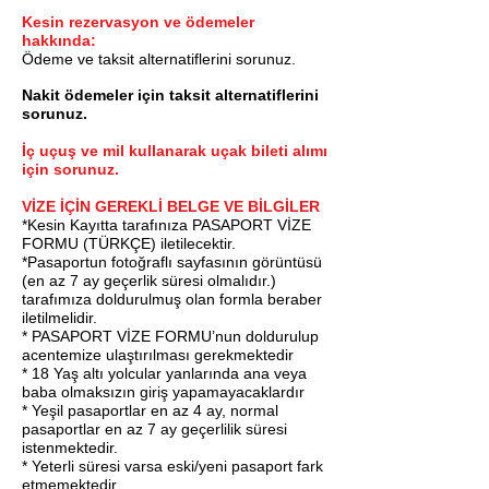
Kesin rezervasyon ve ödemeler
hakkında:
Ödeme ve taksit alternatiflerini sorunuz.
Nakit ödemeler için taksit alternatiflerini
sorunuz.
İç uçuş ve mil kullanarak uçak bileti alımı
için sorunuz.
VİZE İÇİN GEREKLİ BELGE VE BİLGİLER
*Kesin Kayıtta tarafınıza PASAPORT VİZE
FORMU (TÜRKÇE) iletilecektir.
*Pasaportun fotoğraflı sayfasının görüntüsü
(en az 7 ay geçerlik süresi olmalıdır.)
tarafımıza doldurulmuş olan formla beraber
iletilmelidir.
* PASAPORT VİZE FORMU’nun doldurulup
acentemize ulaştırılması gerekmektedir
* 18 Yaş altı yolcular yanlarında ana veya
baba olmaksızın giriş yapamayacaklardır
* Yeşil pasaportlar en az 4 ay, normal
pasaportlar en az 7 ay geçerlilik süresi
istenmektedir.
* Yeterli süresi varsa eski/yeni pasaport fark
etmemektedir.