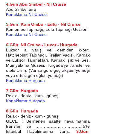
4.Gün Abu Simbel - Nil Cruise
Abu Simbel turu
Konaklama
:Nil Cruise
5.Gün Kom Ombo - Edfu - Nil Cruise
Komombo Tapınağı, Edfu Tapınağı Gezileri
Konaklama
:Nil Cruise
6.Gün Nil Cruise - Luxor - Hurgada
Luksor a varış ve gemiden c-out.
Hatchepsut Tapınağı, Krallar Vadisi, Karnak
ve Luksor Tapınakları, Karnak Işık ve Ses,
Mumyalama Müzesi. Hurgada’ya transfer ve
otele c-inn. (Varışa göre geç akşam yemeği
veya ertesi gün öğlen yemeği)
Konaklama
:Hurgada
7.Gün Hurgada
Relax - deniz - kum - güneş
Konaklama
:Hurgada
8.Gün Hurgada
Relax - deniz - kum - güneş
GECE : Belirlenen saatte havalimanına
transfer ve ……………………………5’te
Istanbul Havalimanına varış.
9.Gün