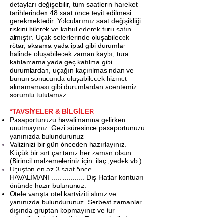
detayları değişebilir, tüm saatlerin hareket
tarihlerinden 48 saat önce teyit edilmesi
gerekmektedir. Yolcularımız saat değişikliği
riskini bilerek ve kabul ederek turu satın
almıştır. Uçak seferlerinde oluşabilecek
rötar, aksama yada iptal gibi durumlar
halinde oluşabilecek zaman kaybı, tura
katılamama yada geç katılma gibi
durumlardan, uçağın kaçırılmasından ve
bunun sonucunda oluşabilecek hizmet
alınamaması gibi durumlardan acentemiz
sorumlu tutulamaz.
*TAVSİYELER & BİLGİLER
Pasaportunuzu havalimanına gelirken
unutmayınız. Gezi süresince pasaportunuzu
yanınızda bulundurunuz
Valizinizi bir gün önceden hazırlayınız.
Küçük bir sırt çantanız her zaman olsun.
(Birincil malzemeleriniz için, ilaç ,yedek vb.)
Uçuştan en az 3 saat önce ............
HAVALİMANI ................. Dış Hatlar kontuarı
önünde hazır bulununuz.
Otele varışta otel kartviziti alınız ve
yanınızda bulundurunuz. Serbest zamanlar
dışında gruptan kopmayınız ve tur