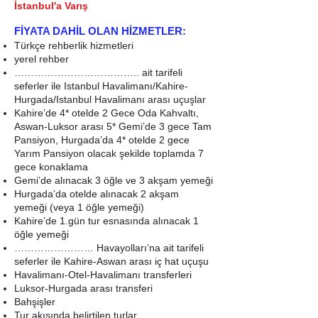
İstanbul'a Varış
FİYATA DAHİL OLAN HİZMETLER:
Türkçe rehberlik hizmetleri
yerel rehber
……………………………….. ait tarifeli
seferler ile Istanbul Havalimanı/Kahire-
Hurgada/Istanbul Havalimanı arası uçuşlar
Kahire’de 4* otelde 2 Gece Oda Kahvaltı,
Aswan-Luksor arası 5* Gemi’de 3 gece Tam
Pansiyon, Hurgada’da 4* otelde 2 gece
Yarım Pansiyon olacak şekilde toplamda 7
gece konaklama
Gemi’de alınacak 3 öğle ve 3 akşam yemeği
Hurgada’da otelde alınacak 2 akşam
yemeği (veya 1 öğle yemeği)
Kahire’de 1.gün tur esnasında alınacak 1
öğle yemeği
…………………… Havayolları’na ait tarifeli
seferler ile Kahire-Aswan arası iç hat uçuşu
Havalimanı-Otel-Havalimanı transferleri
Luksor-Hurgada arası transferi
Bahşişler
Tur akışında belirtilen turlar