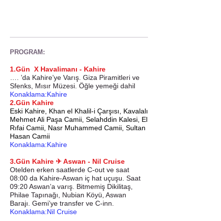
PROGRAM
:
1.Gün X Havalimanı - Kahire
…. ’da Kahire’ye Varış. Giza Piramitleri ve
Sfenks, Mısır Müzesi. Öğle yemeği dahil
Konaklama:Kahire
2.Gün Kahire
Eski Kahire, Khan el Khalil-i Çarşısı, Kavalalı
Mehmet Ali Paşa Camii, Selahddin Kalesi, El
Rıfai Camii, Nasr Muhammed Camii, Sultan
Hasan Camii
Konaklama:Kahire
3.Gün
Kahire ✈︎ Aswan - Nil Cruise
Otelden erken saatlerde C-out ve saat
08:00 da Kahire-Aswan iç hat uçuşu. Saat
09:20 Aswan’a varış. Bitmemiş Dikilitaş,
Philae Tapınağı, Nubian Köyü, Aswan
Barajı. Gemi’ye transfer ve C-inn.
Konaklama:Nil Cruise