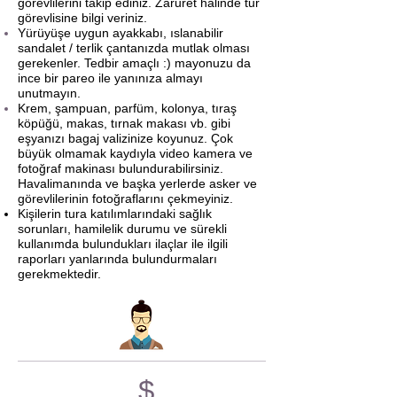
görevlilerini takip ediniz. Zaruret halinde tur
görevlisine bilgi veriniz.
Yürüyüşe uygun ayakkabı, ıslanabilir
sandalet / terlik çantanızda mutlak olması
gerekenler. Tedbir amaçlı :) mayonuzu da
ince bir pareo ile yanınıza almayı
unutmayın.
Krem, şampuan, parfüm, kolonya, tıraş
köpüğü, makas, tırnak makası vb. gibi
eşyanızı bagaj valizinize koyunuz. Çok
büyük olmamak kaydıyla video kamera ve
fotoğraf makinası bulundurabilirsiniz.
Havalimanında ve başka yerlerde asker ve
görevlilerinin fotoğraflarını çekmeyiniz.
Kişilerin tura katılımlarındaki sağlık
sorunları, hamilelik durumu ve sürekli
kullanımda bulundukları ilaçlar ile ilgili
raporları yanlarında bulundurmaları
gerekmektedir.
$