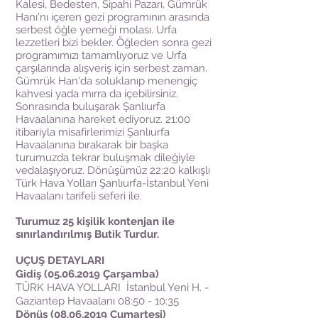
Kalesi, Bedesten, Sipahi Pazarı, Gümrük
Hanı'nı içeren gezi programının arasında
serbest öğle yemeği molası. Urfa
lezzetleri bizi bekler. Öğleden sonra gezi
programımızı tamamlıyoruz ve Urfa
çarşılarında alışveriş için serbest zaman.
Gümrük Han'da soluklanıp menengiç
kahvesi yada mırra da içebilirsiniz.
Sonrasında buluşarak Şanlıurfa
Havaalanına hareket ediyoruz. 21:00
itibariyla misafirlerimizi Şanlıurfa
Havaalanına bırakarak bir başka
turumuzda tekrar buluşmak dileğiyle
vedalaşıyoruz. Dönüşümüz 22:20 kalkışlı
Türk Hava Yolları Şanlıurfa-İstanbul Yeni
Havaalanı tarifeli seferi ile.
Turumuz 25 kişilik kontenjan ile
sınırlandırılmış Butik Turdur.
UÇUŞ DETAYLARI
Gidiş
(05.06.2019
Çarşamba)
TÜRK HAVA YOLLARI İstanbul Yeni H. -
Gaziantep Havaalanı 08:50 - 10:35
Dönüş
(08.06.2019
Cumartesi)