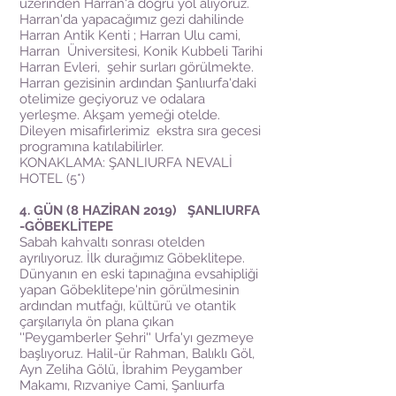
üzerinden Harran'a doğru yol alıyoruz.
Harran'da yapacağımız gezi dahilinde
Harran Antik Kenti ; Harran Ulu cami,
Harran Üniversitesi, Konik Kubbeli Tarihi
Harran Evleri, şehir surları görülmekte.
Harran gezisinin ardından Şanlıurfa'daki
otelimize geçiyoruz ve odalara
yerleşme. Akşam yemeği otelde.
Dileyen misafirlerimiz ekstra sıra gecesi
programına katılabilirler.
KONAKLAMA: ŞANLIURFA NEVALİ
HOTEL (5*)
4. GÜN (8 HAZİRAN 2019) ŞANLIURFA
-GÖBEKLİTEPE
Sabah kahvaltı sonrası otelden
ayrılıyoruz. İlk durağımız Göbeklitepe.
Dünyanın en eski tapınağına evsahipliği
yapan Göbeklitepe'nin görülmesinin
ardından mutfağı, kültürü ve otantik
çarşılarıyla ön plana çıkan
''Peygamberler Şehri'' Urfa'yı gezmeye
başlıyoruz. Halil-ür Rahman, Balıklı Göl,
Ayn Zeliha Gölü, İbrahim Peygamber
Makamı, Rızvaniye Cami, Şanlıurfa