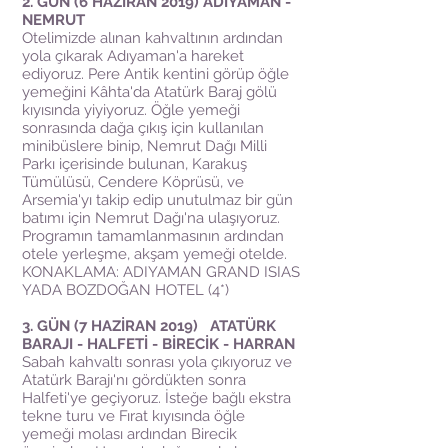
2. GÜN (6 HAZİRAN 2019) ADIYAMAN -
NEMRUT
Otelimizde alınan kahvaltının ardından
yola çıkarak Adıyaman'a hareket
ediyoruz. Pere Antik kentini görüp öğle
yemeğini Kâhta'da Atatürk Baraj gölü
kıyısında yiyiyoruz. Öğle yemeği
sonrasında dağa çıkış için kullanılan
minibüslere binip, Nemrut Dağı Milli
Parkı içerisinde bulunan, Karakuş
Tümülüsü, Cendere Köprüsü, ve
Arsemia'yı takip edip unutulmaz bir gün
batımı için Nemrut Dağı'na ulaşıyoruz.
Programın tamamlanmasının ardından
otele yerleşme, akşam yemeği otelde.
KONAKLAMA: ADIYAMAN GRAND ISIAS
YADA BOZDOĞAN HOTEL (4*)
3. GÜN (7 HAZİRAN 2019) ATATÜRK
BARAJI - HALFETİ - BİRECİK - HARRAN
Sabah kahvaltı sonrası yola çıkıyoruz ve
Atatürk Barajı'nı gördükten sonra
Halfeti'ye geçiyoruz. İsteğe bağlı ekstra
tekne turu ve Fırat kıyısında öğle
yemeği molası ardından Birecik