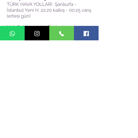
TÜRK HAVA YOLLARI Şanlıurfa -
İstanbul Yeni H. 22:20 kalkış - 00:25 varış
(ertesi gün)
Not: Rehber grubu Gaziantep
Havaalanında karşılar. Uçuştan en az 1,5
saat önce size verilen PNR numarası ile
İstanbul Atatürk Havaalanına ulaşarak
check in işleminizi tamamlamanız
gerekmektedir. Acentemiz, havayolları
ile yolcularımız arasında aracı
konumunda olup,
28.09.1955
Lahey
Protokolüne tabidir. Uçuş öncesinde
uçuş detayları değişebilir, tüm saatlerin
hareket tarihlerinden 48 saat önce teyid
edilmesi gerekmektedir. Yolcularımız
saat değişikliği riskini bilerek ve kabul
ederek turu satın almıştır. Uçak
seferlerinde oluşabilecek aksama yada
iptal gibi durumlar halinde oluşabilecek
tura katılamama yada geç katılma gibi
durumlardan, uçağın kaçırılmasından ve
bunun sonucunda oluşabilecek hizmet