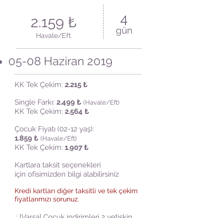
4
2.159 ₺
gün
Havale/Eft
05-08 Haziran 2019
KK Tek Çekim:
2.215 ₺
Single Farkı:
2.499
₺
(Havale/Eft)
KK Tek Çekim:
2.564 ₺
Çocuk Fiyatı (02-12 yaş):
1.859 ₺
(Havale/Eft)
KK Tek Çekim:
1.907
₺
Kartlara taksit seçenekleri
için ofisimizden bilgi alabilirsiniz
Kredi kartları diğer taksitli ve tek çekim
fiyatlarımızı sorunuz.
.: [Varsa] Çocuk indirimleri 2 yetişkin